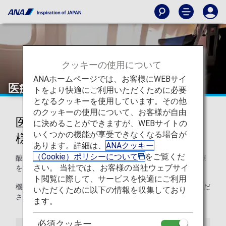
クッキーの使用について
ANAホームページでは、お客様にWEBサイ
医療用酸素ボンベをご利用のお客様
トをより快適にご利用いただくために必要
となるクッキーを使用しています。その他
のクッキーの使用について、お客様が自由
医療用酸素ボンベをご利用のお客
に決めることができますが、WEBサイトの
いくつかの機能が享受できなくなる場合が
様
あります。詳細は、
ANAクッキー
（Cookie）ポリシーについて
をご覧くだ
酸素ボンベは航空手荷物では「危険物」となりますが、医療
さい。 当社では、お客様の当社ウェブサイ
を目的として用いる場合のみ航空輸送が認められています。
ト閲覧に際して、サービスを快適にご利用
機内で使用される場合にはANA所定の
診断書
をご用意くだ
いただくために以下の情報を収集しており
さい。
ます。
必須クッキー