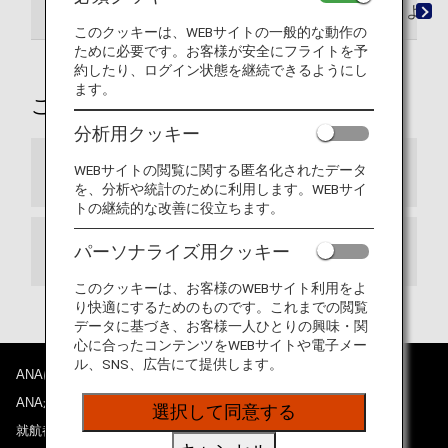
ご予約時
ご搭乗時
機内
ご到着時
よく
このクッキーは、WEBサイトの一般的な動作の
ために必要です。お客様が安全にフライトを予
約したり、ログイン状態を継続できるようにし
ます。
ご予約時
分析用クッキー
WEBサイトの閲覧に関する匿名化されたデータ
お客様ご自身の酸素ボンベのご利用
を、分析や統計のために利用します。WEBサイ
トの継続的な改善に役立ちます。
パーソナライズ用クッキー
酸素ボンベの貸し出しサービス（有料）
このクッキーは、お客様のWEBサイト利用をよ
り快適にするためのものです。これまでの閲覧
データに基づき、お客様一人ひとりの興味・関
心に合ったコンテンツをWEBサイトや電子メー
ル、SNS、広告にて提供します。
ANAについて
ANAからのお知らせ
選択して同意する
就航都市