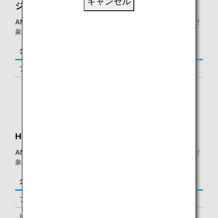
キャンセル
ジ：
ANAグループ運航便
をご利用の、以下に該当するお客様が対
象となります。
クラス／ステイタス
ご同行者
ファーストクラス
1名様
「ダイヤモンドサービス」メンバー
1名様 *1
*1.
メンバーご本人様と同一便でご出発の際にラウンジを
ご利用いただけます。
HORIZONS T7 LOUNGE - ビジネスラウンジ：
ANAグループ運航便
をご利用の、以下に該当するお客様が対
象となります。
クラス／ステイタス
ご同行者
ファーストクラス
1名様
ビジネスクラス
-