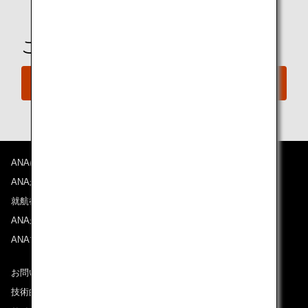
ご予約の準備は整いましたか？
今すぐ予約
ANAについて
ANAからのお知らせ
就航都市
ANAがお約束する体験
ANAマイレージクラブ
お問い合わせ
技術的なお問い合わせ（推奨環境）