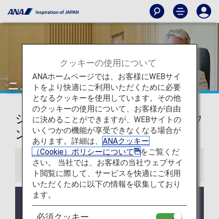
クッキーの使用について
ANAホームページでは、お客様にWEBサイ
ニューヨーク
トをより快適にご利用いただくために必要
となるクッキーを使用しています。その他
のクッキーの使用について、お客様が自由
ジョン・F・ケネディ国際空港ラウ
に決めることができますが、WEBサイトの
いくつかの機能が享受できなくなる場合が
ンジ
あります。詳細は、
ANAクッキー
（Cookie）ポリシーについて
をご覧くだ
さい。 当社では、お客様の当社ウェブサイ
お知らせ
ト閲覧に際して、サービスを快適にご利用
いただくために以下の情報を収集しており
ます。
HORIZON T7 LOUNGEはANAグループ運航便出発
時刻の3時間前からご利用いただけます。
必須クッキー