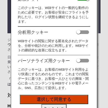
ラウンジ所有者がANAではない空港においては事前
このクッキーは、WEBサイトの一般的な動作の
告知なくサービス、営業時間が変更する可能性がご
ために必要です。お客様が安全にフライトを予
ざいます。
約したり、ログイン状態を継続できるようにし
ます。
ラウンジが所在する国や州により入室条件に制約が
ある場合がございます。
分析用クッキー
ジョン・F・ケネディ国際空港では、
ターミナル運営会社ラ
WEBサイトの閲覧に関する匿名化されたデータ
ウンジ
をご利用いただけます。本ページはANA国際線を利用
を、分析や統計のために利用します。WEBサイ
される際のラウンジ入室基準を記載しております。
トの継続的な改善に役立ちます。
日本国外の空港にて、ANA国際線から他航空会社国内線にお
パーソナライズ用クッキー
乗り継ぎの場合には、ラウンジ入室基準が異なる場合がござ
います。入室基準に関しては各運航会社にお問い合わせくだ
このクッキーは、お客様のWEBサイト利用をよ
さい。
り快適にするためのものです。これまでの閲覧
データに基づき、お客様一人ひとりの興味・関
「ANA SUITE LOUNGE」ご利用券は、こちらのラウンジで
心に合ったコンテンツをWEBサイトや電子メー
はご利用いただけません。
ル、SNS、広告にて提供します。
対象のお客様
選択して同意する
HORIZONS T7 LOUNGE - ファーストラウン