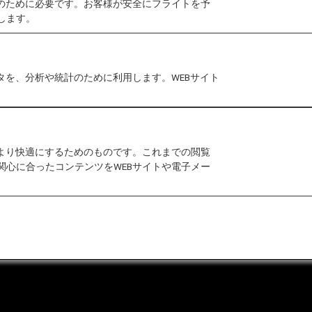
作のために必要です。お客様が安全にフライトを予
します。
否され、お客様のご負担にて出発地等にお戻しいただく
タを、分析や統計のために利用します。WEBサイト
をより快適にするためのものです。これまでの閲覧
関心に合ったコンテンツをWEBサイトや電子メー
合わせ
運送約款
なお問い合わせ（推奨環境）
マップ