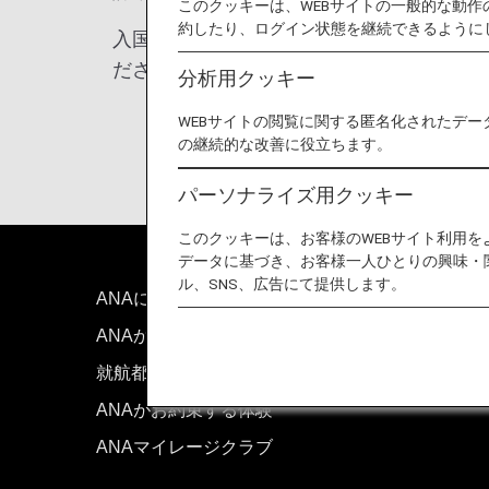
このクッキーは、WEBサイトの一般的な動
約したり、ログイン状態を継続できるように
入国条件を満たさず到着した犬は入国を拒
ださい。
分析用クッキー
WEBサイトの閲覧に関する匿名化されたデー
の継続的な改善に役立ちます。
パーソナライズ用クッキー
このクッキーは、お客様のWEBサイト利用
データに基づき、お客様一人ひとりの興味・
ル、SNS、広告にて提供します。
ANAについて
お問い
ANAからのお知らせ
技術的
就航都市
サイト
ANAがお約束する体験
ANAマイレージクラブ