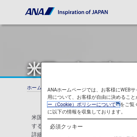
米国へ犬を連れ
ホーム
ご旅行の準備
ペットをお連れのお
ANAホームページでは、お客様にWE
用について、お客様が自由に決めること
ー（Cookie）ポリシーについて
をご覧
に以下の情報を収集しております。
米国疾病予防管理センター（Centers for Di
する全ての犬の入国条件が改定される旨、
必須クッキー
詳細につきましては、CDCのウェブサイト