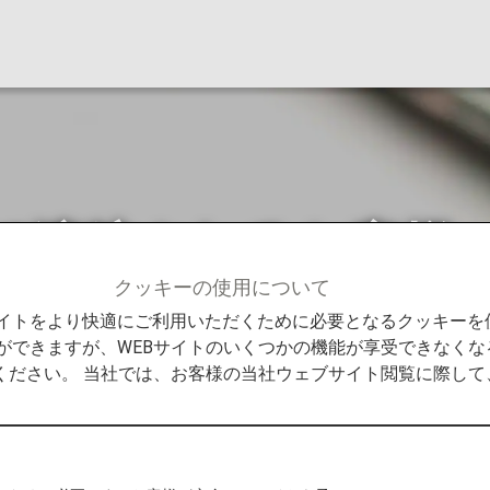
て渡航されるお客様
クッキーの使用について
客様
米国へ犬を連れて渡航されるお客様へ
Bサイトをより快適にご利用いただくために必要となるクッキー
ができますが、WEBサイトのいくつかの機能が享受できなくな
ください。 当社では、お客様の当社ウェブサイト閲覧に際し
sease Control and Prevention、以下CDC）
通達が発行されています。
Bringing a Dog into the U.S.（英語のみ）
よりご