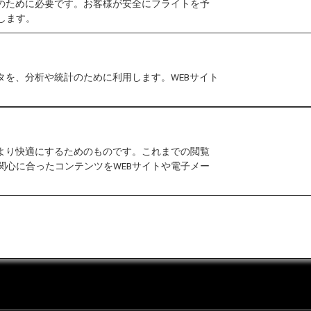
作のために必要です。お客様が安全にフライトを予
します。
月30日より 以下の通り変更になります。
詳細はグアム
確認ください。
タを、分析や統計のために利用します。WEBサイト
をより快適にするためのものです。これまでの閲覧
関心に合ったコンテンツをWEBサイトや電子メー
合わせ
運送約款
なお問い合わせ（推奨環境）
マップ