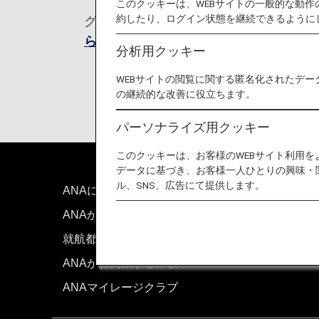
このクッキーは、WEBサイトの一般的な動
約したり、ログイン状態を継続できるように
グアム及び北マリアナ諸島への入国が11
らせ （2024年11月30日～）
よりご
分析用クッキー
WEBサイトの閲覧に関する匿名化されたデー
の継続的な改善に役立ちます。
パーソナライズ用クッキー
このクッキーは、お客様のWEBサイト利用
データに基づき、お客様一人ひとりの興味・
ル、SNS、広告にて提供します。
ANAについて
お問い
ANAからのお知らせ
技術的
就航都市
サイト
ANAがお約束する体験
ANAマイレージクラブ