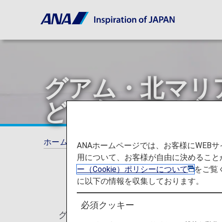
グアム・北マリ
ど）入国要件変
ホーム
ご旅行の準備
各国の特別なお知ら
ANAホームページでは、お客様にWE
用について、お客様が自由に決めること
ー（Cookie）ポリシーについて
をご覧
に以下の情報を収集しております。
必須クッキー
グアム・北マリアナ諸島（サイパン島、