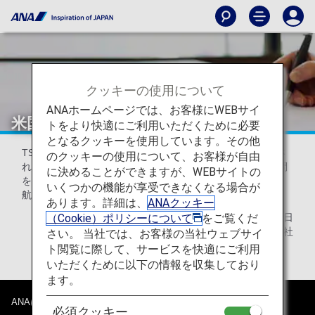
クッキーの使用について
ANAホームページでは、お客様にWEBサイ
米国線日本出発時の保安質問について
トをより快適にご利用いただくために必要
となるクッキーを使用しています。その他
TSA（米国運輸保安局）からの通達により、米国へご出発さ
のクッキーの使用について、お客様が自由
れるお客様を対象に、成田・羽田空港にて保安に関する質問
に決めることができますが、WEBサイトの
をさせて頂きます。
いくつかの機能が享受できなくなる場合が
航空保安の為、ご理解ご協力をお願い致します。
あります。詳細は、
ANAクッキー
（Cookie）ポリシーについて
をご覧くだ
2018年4月24日
全日本空輸株式会社
さい。 当社では、お客様の当社ウェブサイ
ト閲覧に際して、サービスを快適にご利用
いただくために以下の情報を収集しており
ます。
ANAについて
必須クッキー