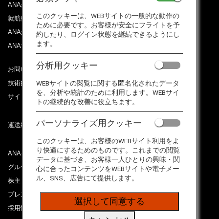
ANAからのお知らせ
このクッキーは、WEBサイトの一般的な動作の
就航都市
ために必要です。お客様が安全にフライトを予
ANAがお約束する体験
約したり、ログイン状態を継続できるようにし
ます。
ANAマイレージクラブ
分析用クッキー
お問い合わせ
WEBサイトの閲覧に関する匿名化されたデータ
技術的なお問い合わせ（推奨環境）
を、分析や統計のために利用します。WEBサイ
サイトマップ
トの継続的な改善に役立ちます。
パーソナライズ用クッキー
運送約款
このクッキーは、お客様のWEBサイト利用をよ
り快適にするためのものです。これまでの閲覧
ANAグループについて
データに基づき、お客様一人ひとりの興味・関
グループ企業一覧
心に合ったコンテンツをWEBサイトや電子メー
ル、SNS、広告にて提供します。
株主・投資家情報
プレスリリース
選択して同意する
採用情報