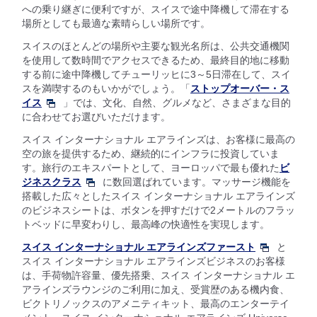
への乗り継ぎに便利ですが、スイスで途中降機して滞在する
場所としても最適な素晴らしい場所です。
スイスのほとんどの場所や主要な観光名所は、公共交通機関
を使用して数時間でアクセスできるため、最終目的地に移動
する前に途中降機してチューリッヒに3～5日滞在して、スイ
スを満喫するのもいかがでしょう。「
ストップオーバー・ス
イス
」では、文化、自然、グルメなど、さまざまな目的
に合わせてお選びいただけます。
スイス インターナショナル エアラインズは、お客様に最高の
空の旅を提供するため、継続的にインフラに投資していま
す。旅行のエキスパートとして、ヨーロッパで最も優れた
ビ
ジネスクラス
に数回選ばれています。マッサージ機能を
搭載した広々としたスイス インターナショナル エアラインズ
のビジネスシートは、ボタンを押すだけで2メートルのフラッ
トベッドに早変わりし、最高峰の快適性を実現します。
スイス インターナショナル エアラインズファースト
と
スイス インターナショナル エアラインズビジネスのお客様
は、手荷物許容量、優先搭乗、スイス インターナショナル エ
アラインズラウンジのご利用に加え、受賞歴のある機内食、
ビクトリノックスのアメニティキット、最高のエンターテイ