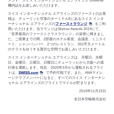
メント、スイス インターナショナル エアラインズ Universe
機内誌をお楽しみいただけます。
スイス インターナショナル エアラインズのファーストのお客
様は、チューリッヒ空港のターミナルEにあるスイス インタ
ーナショナル エアラインズの
ファーストラウンジ
をご利
用いただけます。当ラウンジはSkytrax Awards 2019にて、
「世界最高のファーストクラスラウンジ」の栄誉に輝きまし
た。ご搭乗までの間、2部屋のホテル客室、会議室、ミニスイ
ート、シャンパンバー、2つのレストラン、352平方メートル
のテラスをゆうする贅沢な空間でお楽しみいただけます。
スイス インターナショナル エアラインズは、月曜日、水曜
日、金曜日、土曜日、日曜日にチューリッヒから大阪への直
行便を運航します。現在、2020年3月から運航されるフライ
トは、
SWISS.com
で予約可能です。また、ANAマイレ
ージクラブメンバーになると、すべてのスイス インターナシ
ョナル エアラインズのフライトでマイルが貯まります。
2019年11月15日
全日本空輸株式会社