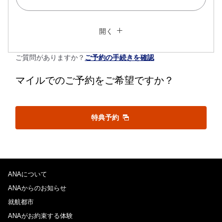
複数都市で検索
閉じる
エコノミークラス
開く
往復で異なるクラスで検索
運賃タイプ指定なし
ご質問がありますか？
ご予約の手続きを確認
ご利用条件
マイルでのご予約をご希望ですか？
往路出発日および時間帯
特典予約
日付を選択
時間帯指定なし
経由地および乗り継ぎ所要時間を追加する
ANAについて
ANAからのお知らせ
就航都市
復路出発日および時間帯
ANAがお約束する体験