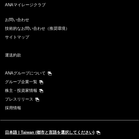
ANAマイレージクラブ
日付を選択
お問い合わせ
時間帯指定なし
技術的なお問い合わせ（推奨環境）
サイトマップ
経由地および乗り継ぎ所要時間を追加する
運送約款
1人
ANAグループについて
グループ企業一覧
株主・投資家情報
プレスリリース
プロモーションコードについて
採用情報
前後3日の運賃を検索
・表示金額は選択いただいた条件でのもっともおトクな運賃となりま
日本語 | Taiwan (都市と言語を選択してください)
す。