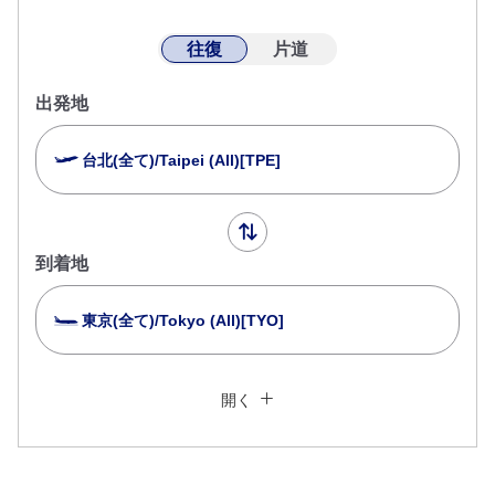
往復
片道
出発地
台北(全て)/Taipei (All)[TPE]
到着地
東京(全て)/Tokyo (All)[TYO]
複数都市で検索
閉じる
エコノミークラス
開く
往復で異なるクラスで検索
運賃タイプ指定なし
ご利用条件