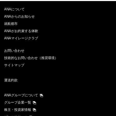
ANAについて
往路出発日および時間帯
ANAからのお知らせ
日付を選択
就航都市
ANAがお約束する体験
ANAマイレージクラブ
時間帯指定なし
お問い合わせ
経由地および乗り継ぎ所要時間を追加する
技術的なお問い合わせ（推奨環境）
サイトマップ
復路出発日および時間帯
運送約款
日付を選択
ANAグループについて
時間帯指定なし
グループ企業一覧
株主・投資家情報
経由地および乗り継ぎ所要時間を追加する