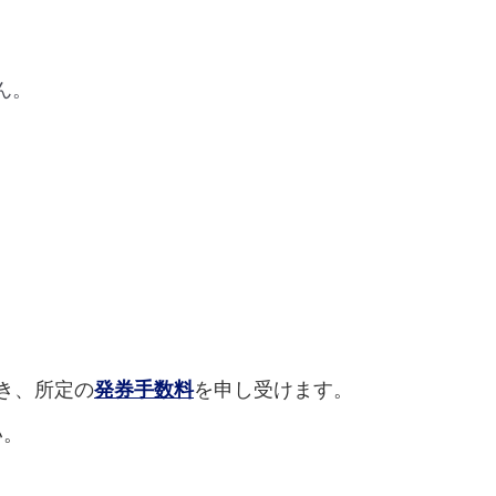
ん。
き、所定の
発券手数料
を申し受けます。
い。