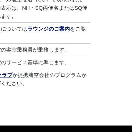
表示は、NH・SQ両便名またはSQ便
れます。
用については
ラウンジのご案内
をご覧
空の客室乗務員が乗務します。
空のサービス基準に準じます。
クラブ
か提携航空会社のプログラムか
びください。