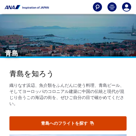
青島
青島を知ろう
織りなす浜辺、魚介類をふんだんに使う料理、青島ビール、
そしてヨーロッパのコロニアル建築に中国の伝統と現代が混
じり合うこの海辺の街を、ぜひご自分の目で確かめてくださ
い。
青島へのフライトを探す