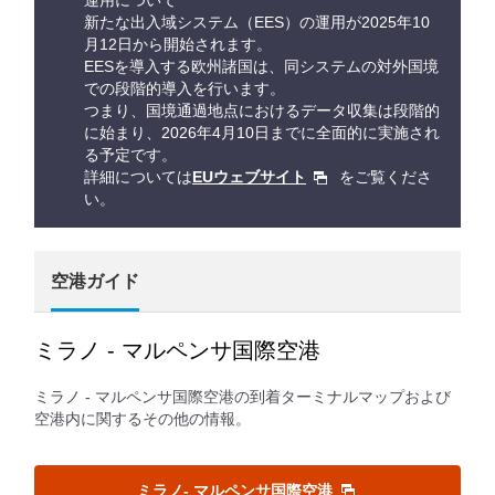
運用について
新たな出入域システム（EES）の運用が2025年10
月12日から開始されます。
EESを導入する欧州諸国は、同システムの対外国境
での段階的導入を行います。
つまり、国境通過地点におけるデータ収集は段階的
に始まり、2026年4月10日までに全面的に実施され
る予定です。
詳細については
EUウェブサイト
をご覧くださ
い。
空港ガイド
ミラノ - マルペンサ国際空港
ミラノ - マルペンサ国際空港の到着ターミナルマップおよび
空港内に関するその他の情報。
ミラノ- マルペンサ国際空港