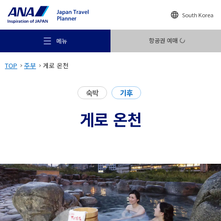
South Korea
항공권 예매
메뉴
TOP
주부
게로 온천
숙박
기후
게로 온천
추천 여행지
여행의 힌트
목적지