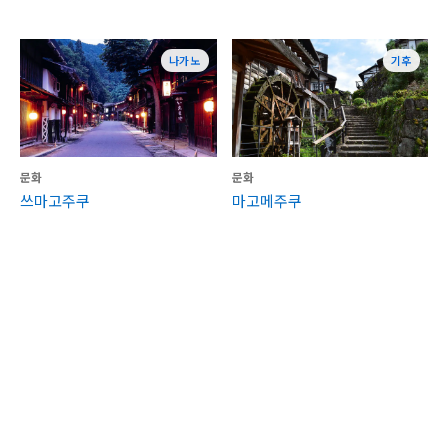
나가노
기후
문화
문화
쓰마고주쿠
마고메주쿠