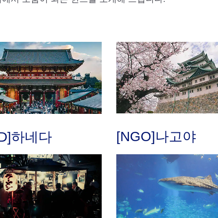
[NGO]나고야
ND]하네다