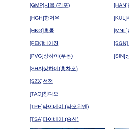
[GMP]서울 (김포)
[HAN
[HGH]항저우
[KU
[HKG]홍콩
[MNL
[PEK]베이징
[SG
[PVG]상하이(푸동)
[SIN
[SHA]상하이(홍차오)
[SZX]선전
[TAO]칭다오
[TPE]타이베이 (타오위엔)
[TSA]타이베이 (송산)