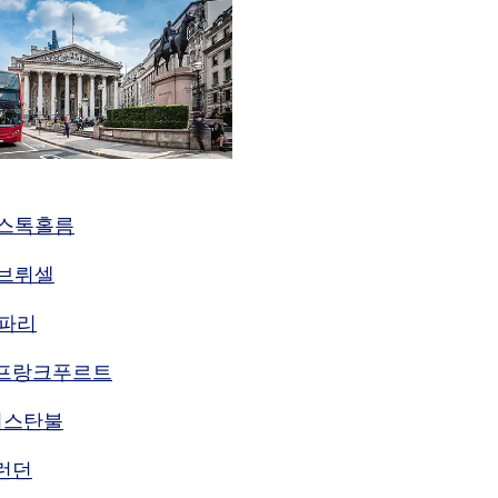
N]스톡홀름
]브뤼셀
]파리
A]프랑크푸르트
]이스탄불
]런던