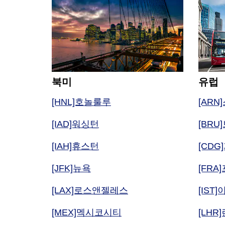
유럽
북미
[AR
[HNL]호놀룰루
[BRU
[IAD]워싱턴
[CDG
[IAH]휴스턴
[FR
[JFK]뉴욕
[IST
[LAX]로스앤젤레스
[LHR
[MEX]멕시코시티