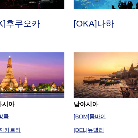
UK]후쿠오카
[OKA]나하
아시아
남아시아
]방콕
[BOM]뭄바이
K]자카르타
[DEL]뉴델리