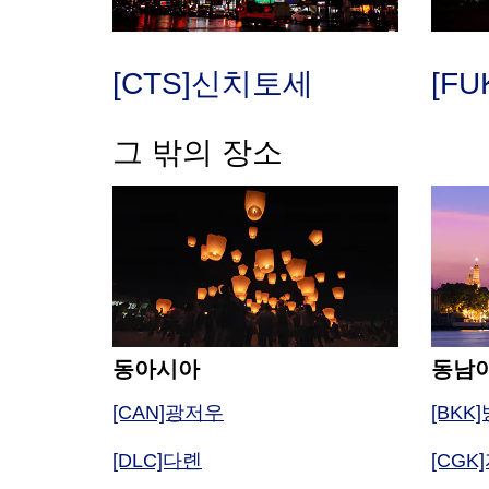
[CTS]신치토세
[F
그 밖의 장소
동아시아
동남
[CAN]광저우
[BKK
[DLC]다롄
[CG