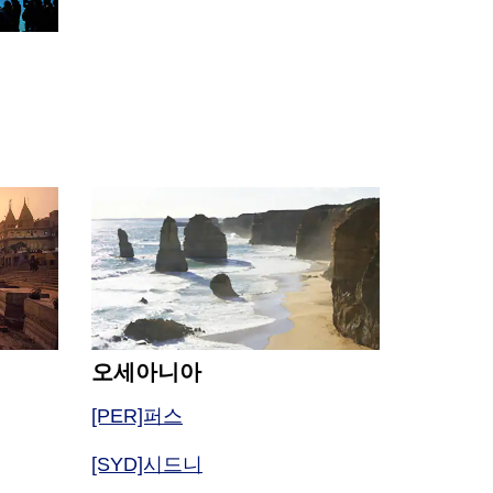
오세아니아
[PER]퍼스
[SYD]시드니