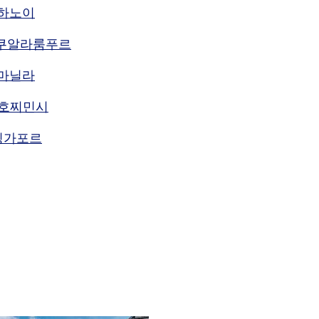
]하노이
L]쿠알라룸푸르
]마닐라
N]호찌민시
]싱가포르