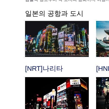
일본의 공항과 도시
[NRT]나리타
[H