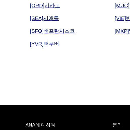
[MUC
[ORD]시카고
[VIE]
[SEA]시애틀
[MXP
[SFO]샌프란시스코
[YVR]밴쿠버
ANA에 대하여
문의