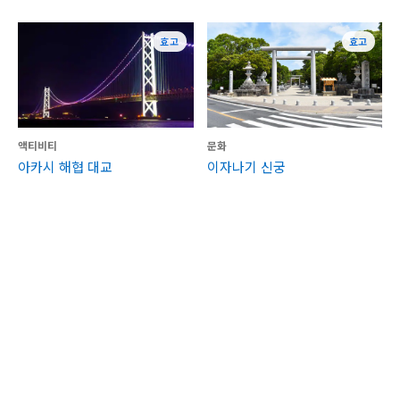
효고
효고
액티비티
문화
아카시 해협 대교
이자나기 신궁