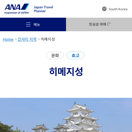
South Korea
항공권 예매
메뉴
Home
간사이 지역
히메지성
문화
효고
히메지성
추천 여행지
여행의 힌트
목적지