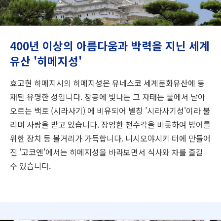
여행 정보
ANA 서비스 안내
400년 이상의 아름다움과 박력을 지닌 세계
유산 '히메지성'
닫기
효고현 히메지시의 히메지성은 유네스코 세계문화유산에 등
재된 유명한 성입니다. 창공에 빛나는 그 자태는 물에서 날아
오르는 백로 (시라사기) 에 비유되어 별칭 '시라사기성'이라 불
리며 사랑을 받고 있습니다. 장엄한 천수각을 비롯하여 방어를
위한 장치 등 볼거리가 가득합니다. 니시오야시키 터에 만들어
진 '고코엔'에서는 히메지성을 바라보면서 식사와 차를 즐길
수 있습니다.