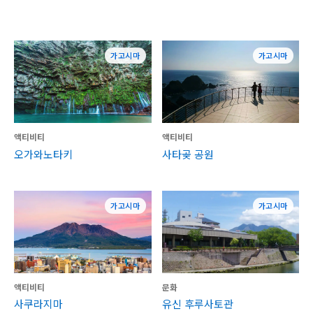
가고시마
가고시마
액티비티
액티비티
오가와노타키
사타곶 공원
가고시마
가고시마
액티비티
문화
사쿠라지마
유신 후루사토관