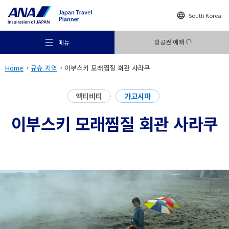
South Korea
항공권 예매
메뉴
Home
규슈 지역
이부스키 모래찜질 회관 사라쿠
액티비티
가고시마
이부스키 모래찜질 회관 사라쿠
추천 여행지
여행의 힌트
목적지