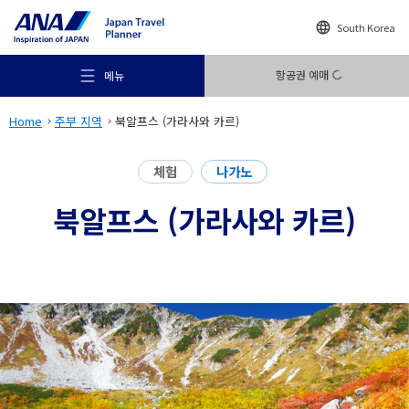
South Korea
항공권 예매
메뉴
Home
주부 지역
북알프스 (가라사와 카르)
체험
나가노
북알프스 (가라사와 카르)
추천 여행지
여행의 힌트
목적지