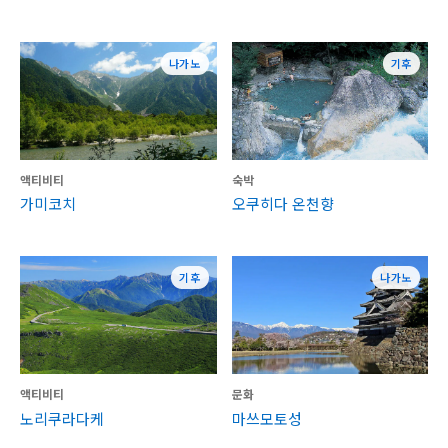
나가노
기후
액티비티
숙박
가미코치
오쿠히다 온천향
기후
나가노
액티비티
문화
노리쿠라다케
마쓰모토성