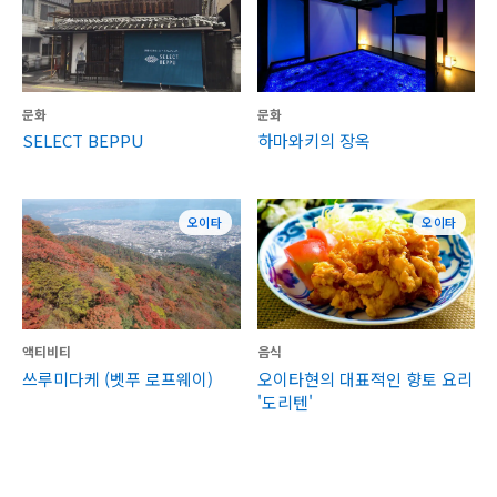
문화
문화
SELECT BEPPU
하마와키의 장옥
오이타
오이타
액티비티
음식
쓰루미다케 (벳푸 로프웨이)
오이타현의 대표적인 향토 요리
'도리텐'