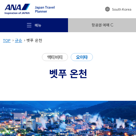
South Korea
항공권 예매
메뉴
TOP
규슈
벳푸 온천
액티비티
오이타
벳푸 온천
추천 여행지
여행의 힌트
목적지