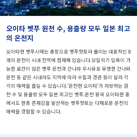
여행 정보
ANA 서비스 안내
오이타 벳푸 원천 수, 용출량 모두 일본 최고
의 온천지
닫기
오이타현 벳푸시에는 총칭으로 벳푸핫토라 불리는 대표적인 8
개의 온천이 시내 전역에 점재해 있습니다.당일치기 입욕이 가
능한 료칸이 많은 벳푸 온천과 간나와 무시유로 유명한 간나와
온천 등 같은 시내라도 지역에 따라 수질과 경관 등이 달라 각
각의 매력을 즐길 수 있습니다.'온천현 오이타'가 자랑하는 원
천 수 및 용출량 모두 일본 최고인 벳푸.온천 왕국 오이타현 중
에서도 한층 존재감을 발산하는 벳푸핫토는 다채로운 온천의
매력을 경험할 수 있습니다.