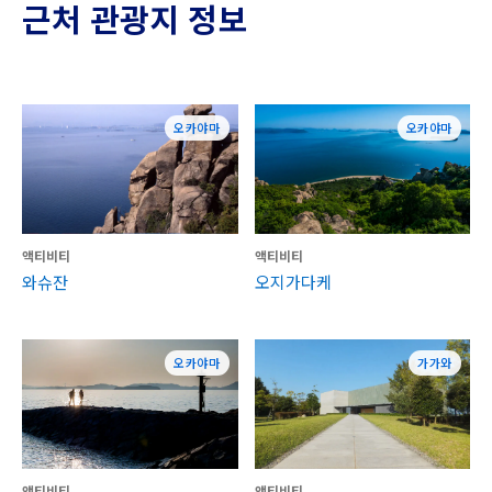
근처 관광지 정보
오카야마
오카야마
액티비티
액티비티
와슈잔
오지가다케
오카야마
가가와
액티비티
액티비티