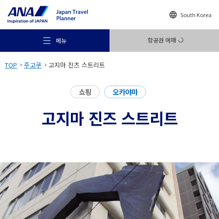
South Korea
항공권 예매
메뉴
TOP
주고쿠
고지마 진즈 스트리트
쇼핑
오카야마
고지마 진즈 스트리트
추천 여행지
여행의 힌트
목적지