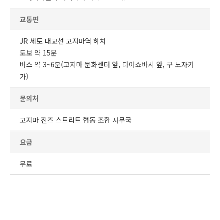
교통편
JR 세토 대교선 고지마역 하차
도보 약 15분
버스 약 3~6분(고지마 문화센터 앞, 다이쇼바시 앞, 구 노자키
가)
문의처
고지마 진즈 스트리트 협동 조합 사무국
요금
무료