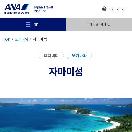
South Korea
항공권 예매
메뉴
TOP
오키나와
자마미섬
액티비티
오키나와
자마미섬
추천 여행지
여행의 힌트
목적지