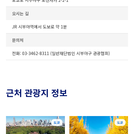
도쿄도 시부야구 도겐자카 2-2-1
오시는 길
JR 시부야역에서 도보로 약 1분
문의처
전화: 03-3462-8311 (일반재단법인 시부야구 관광협회)
근처 관광지 정보
도쿄
도쿄