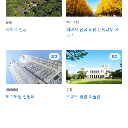
문화
액티비티
메이지 신궁
메이지 신궁 외원 은행나무 가
로수
도쿄
도쿄
액티비티
문화
도쿄도청 전망대
도쿄도 정원 미술관