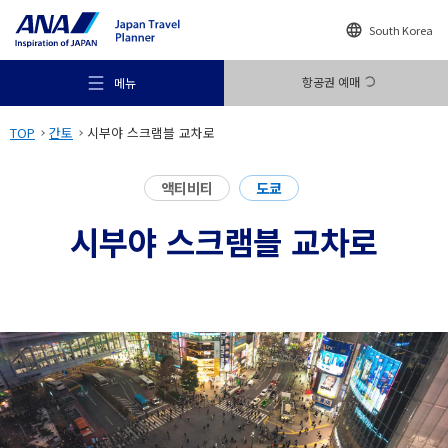
South Korea
항공권 예매
메뉴
TOP
간토
시부야 스크램블 교차로
액티비티
도쿄
시부야 스크램블 교차로
추천 여행지
여행의 힌트
목적지