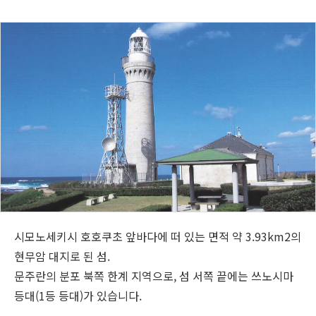
시모노세키시 호호쿠초 앞바다에 떠 있는 면적 약 3.93km2의
현무암 대지로 된 섬.
문주란의 분포 북쪽 한계 지역으로, 섬 서쪽 끝에는 쓰노시마
등대(1등 등대)가 있습니다.