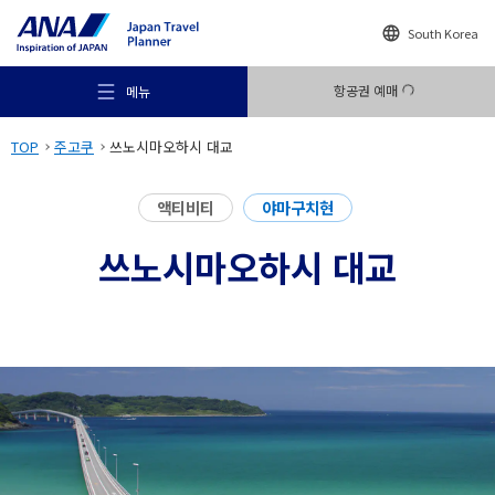
South Korea
항공권 예매
메뉴
TOP
주고쿠
쓰노시마오하시 대교
액티비티
야마구치현
쓰노시마오하시 대교
추천 여행지
여행의 힌트
목적지