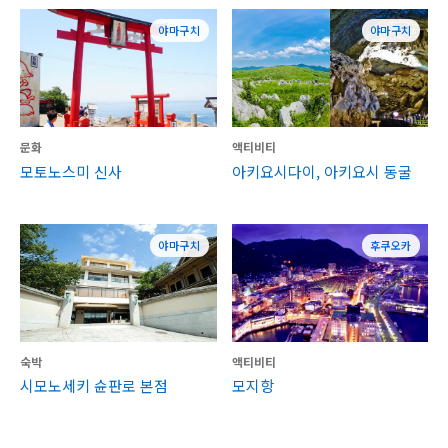
야마구치
야마구치
문화
액티비티
모토노스미 신사
아키요시다이, 아키요시 동굴
야마구치
후쿠오카
숙박
액티비티
시모노세키 슌판로 본점
모지항