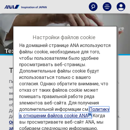
Настройки файлов cookie
На домашней странице ANA используются
Техническая поддержка ANA
файлы cookie, необходимые для того,
чтобы пользователям было удобнее
просматривать веб-страницы.
Техническая поддержка
Дополнительные файлы cookie будут
использоваться только с вашего
Перед устранением неисправностей обратите внимание,
согласия. Однако обратите внимание, что
что при использовании Mac или iPhone с более старой
отказ от таких файлов cookie может
версией операционной системы некоторые функции на
помешать правильной работе ряда
веб-сайте ANA могут работать неправильно. Просим вас
элементов веб-сайта. Для получения
обновить операционную систему до последней версии.
дополнительной информации см.
Политику
Для Mac рекомендуется использовать ОС macOS v10.15.
в отношении файлов cookie ANA
.Когда
Для iPhone требуется ОС iOS 13 или более новая версия.
вы просматриваете веб-сайт ANA, мы
Обновите ОС Mac здесь
или
обновите ОС iOS
собираем следующую информацию,
здесь (только на английском языке)
.