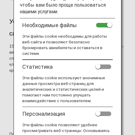
чтобы вам было проще пользоваться
нашими услугами.
Усиление мер безопасности на веб-
Необходимые файлы
сайте ANA
Эти файлы cookie необходимы для работы
веб-сайта и позволяют безопасно
19 февраля 2020 года мы приостановили использование
бронировать авиабилеты и оставаться в
версий TLS 1.0 и TLS 1.1. Учитывая эти изменения в
системе.
способе шифрования, веб-сайты ANA не доступны для
клиентов, чьи браузеры попадают под следующие
Статистика
критерии:
Эти файлы cookie используют анонимные
Internet Explorer версии 10.0 или более ранней;
данные просмотра веб-страниц для
аналитических и статистических целей и
Google Chrome версии 29 или более ранней;
помогают нам постоянно улучшать
взаимодействие с пользователем.
Firefox версии 26 или более ранней;
Safari версии 5 или более ранней;
Персонализация
браузер Android версии 4.4.4 или более ранней;
Эти файлы cookie позволяют удобнее
просматривать веб-страницы. Основываясь
Просмотреть веб-сайта ANA с помощью указанной выше