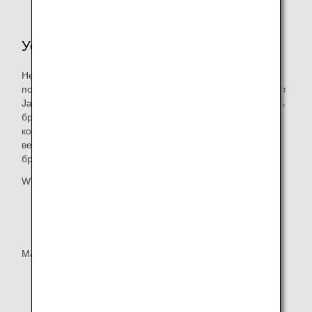
Условия для ПК
Некоторый контент на веб-сайте ANA создается с
помощью Javascript. Как правило, браузер поддерживает
Javascript по умолчанию. Мы рекомендуем использовать
браузер с поддержкой Javascript для просмотра всего
контента на веб-сайте ANA. Для удобной навигации по
веб-сайту ANA используйте один из следующих
браузеров.
Windows (кроме Windows RT):
Последняя версия браузера Google Chrome
Последняя версия браузера Microsoft Edge
Mac:
Последняя версия браузера Google Chrome