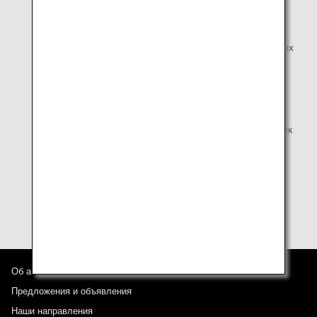
вашего браузера и ОС.
Сюда также относится использование некоторых
надстроек и бета-версий, инструментов
предварительного просмотра или других подобных
версий браузера.
Мы делаем все возможное, чтобы обеспечить
совместимость с новыми браузерами по мере их
выпуска, однако отображение и работа с новыми
браузерами могут быть нестабильными из-за ошибок
браузера, которые еще не были обнародованы.
Для оптимального просмотра рекомендуется
установить разрешение 1024 x 768 пикселей или
выше (16 бит или выше) и средний размер шрифта.
Об авиакомпании ANA
Предложения и объявления
Наши направления