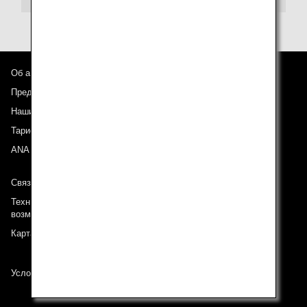
Об авиакомпании ANA
Предложения и объявления
Наши направления
Тариф ANA Experience
ANA Mileage Club
Связь с ANA
Техническая поддержка (Для клиентов с ограниченными
возможностями)
Карта сайта
Условия перевозки