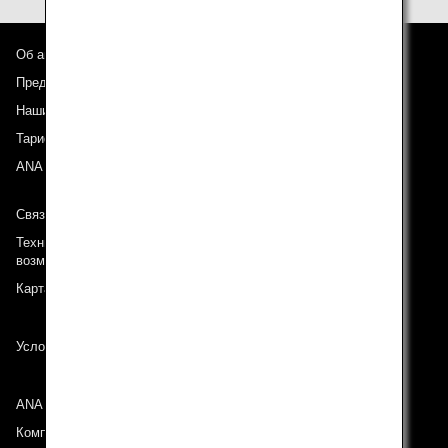
Об авиакомпании ANA
Предложения и объявления
Наши направления
Тариф ANA Experience
ANA Mileage Club
Связь с ANA
Техническая поддержка (Для клиентов с ограниченными
возможностями)
Карта сайта
Условия перевозки
ANA Group
Компании группы