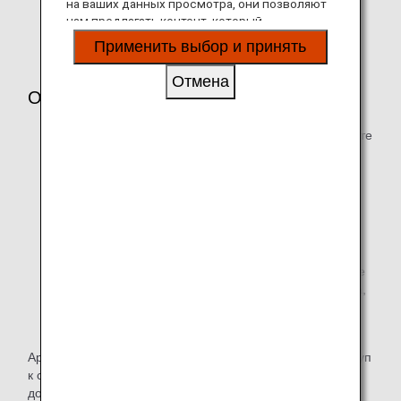
на ваших данных просмотра, они позволяют
одновременно к 15 устройствам.
нам предлагать контент, который
соответствует вашим личным интересам, в
Применить выбор и принять
виде веб-сайтов, электронной почты,
социальных сетей и рекламы.
Отмена
Об этой услуге
Если вы хотите арендовать устройство, забронируйте
его до 17:00 за день до желаемой даты получения
(по японскому времени).
Подайте заявку на сайте Telecom Square
.
Более подробную информацию об услуге см. на
веб-сайте Telecom Square.
Просто получите устройство по прибытию и верните
его при отправлении из аэропортов Нарита, Ханэда,
Кансай, Тюбу и/или Фукуоки.
Вы получите квитанцию после возврата.
Арендуя устройство, вы получаете круглосуточный доступ
к службе поддержки на английском языке и услугу
доставки запасного телефона (в любой точке мира).