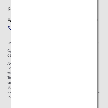
Контактная информация
Центр обслуживания ANA Telecom Square
Тел.:
+81-50-3198-1149
(Японский/английский/китайский)
Часы работы с понедельника по пятницу: с 9:00 до 20:00
Суббота, воскресенье и праздничные дни (с 29.12 по
03.01): с 10:00 до 18:00
Данная услуга предоставляется компанией Telecom
Square Inc., и каждый договор аренды мобильного
телефона заключается между пассажиром и компанией
Telecom Square Inc. Предоставление услуги, сбор и
управление личными данными осуществляется Telecom
Square Inc. Чтобы узнать о принципах защиты личной
информации, изучите политику компании Telecom Square
Inc.