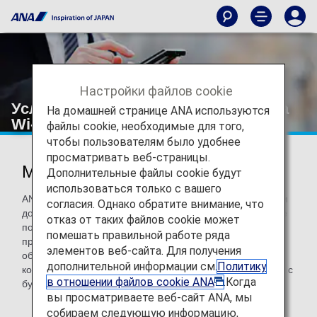
Настройки файлов cookie
Услуга аренды мобильного роутера
На домашней странице ANA используются
Wi-Fi
файлы cookie, необходимые для того,
чтобы пользователям было удобнее
просматривать веб-страницы.
Мобильный маршрутизатор Wi-Fi
Дополнительные файлы cookie будут
использоваться только с вашего
ANA предлагает маршрутизатор Wi-Fi с неограниченным
согласия. Однако обратите внимание, что
доступом к мобильной широкополосной сети. За каждые
отказ от таких файлов cookie может
потраченные 100 иен вы получите 1 милю ANA. Услуги
помешать правильной работе ряда
предоставляются пассажирам, путешествующим туда и
элементов веб-сайта. Для получения
обратно рейсами ANA Group или международными
дополнительной информации см.
Политику
кодшеринговыми рейсами, номера которых начинаются с
в отношении файлов cookie ANA
.Когда
букв "NH".
вы просматриваете веб-сайт ANA, мы
собираем следующую информацию,