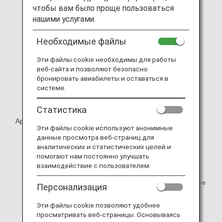
чтобы вам было проще пользоваться
нашими услугами.
Необходимые файлы
Эти файлы cookie необходимы для работы
веб-сайта и позволяют безопасно
бронировать авиабилеты и оставаться в
системе.
Статистика
Аренда мобильного маршрутизатора Wi-Fi
Эти файлы cookie используют анонимные
Доступны безлимитные планы.
данные просмотра веб-страниц для
аналитических и статистических целей и
Максимальная скорость нисходящего канала связи:
помогают нам постоянно улучшать
150 Мбит/с.
взаимодействие с пользователем.
Вам не о чем беспокоиться, поскольку максимальное
Персонализация
время автономной работы составляет 20 часов.
Эти файлы cookie позволяют удобнее
Маршрутизатор Wi-Fi достаточно компактный. Он
просматривать веб-страницы. Основываясь
помещается в руке и позволяет подключаться