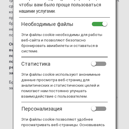
транспортной безопасности. На этапе бронирования TSA
чтобы вам было проще пользоваться
сравнивают информацию о пассажирах авиакомпании с
нашими услугами.
контрольным списком. В связи с внедрением этой
программы, все авиакомпании должны во время
бронирования запрашивать информацию о пассажирах,
Необходимые файлы
необходимую для программы, и регистрировать ее не
Эти файлы cookie необходимы для работы
позднее чем за 72 часа* до отправления рейса.
веб-сайта и позволяют безопасно
Обратите внимание, что билеты могут быть не
бронировать авиабилеты и оставаться в
выданы и пассажирам может быть отказано в
системе.
посадке, если необходимая информация не будет
получена не позднее чем за 72 часа до отправления
Статистика
рейса или во время оформления билета, в
зависимости от того, что наступит раньше.
Эти файлы cookie используют анонимные
данные просмотра веб-страниц для
Бронирование может быть отменено, если пассажир не
аналитических и статистических целей и
зарегистрируется в программе безопасности полетов.
помогают нам постоянно улучшать
взаимодействие с пользователем.
*
Если бронирование было выполнено за 72 часа до
отправления рейса, необходимо завершить
Персонализация
регистрацию непосредственно во время
бронирования.
Эти файлы cookie позволяют удобнее
просматривать веб-страницы. Основываясь