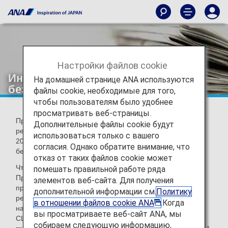
Настройки файлов cookie
Информация о программе
На домашней странице ANA используются
безопасности полетов
файлы cookie, необходимые для того,
чтобы пользователям было удобнее
просматривать веб-страницы.
Программа безопасности полетов в настоящее время
Дополнительные файлы cookie будут
реализуется для рейсов, забронированных с 31 октября
использоваться только с вашего
2009 года, по запросу Администрации транспортной
согласия. Однако обратите внимание, что
безопасности США (TSA).
отказ от таких файлов cookie может
Что такое программа безопасности полетов?
помешать правильной работе ряда
Программа безопасности полетов — это схема,
элементов веб-сайта. Для получения
предназначенная для повышения безопасности на
дополнительной информации см.
Политику
рейсах, вылетающих из и прибывающих в США, а также
в отношении файлов cookie ANA
.Когда
на рейсах, проходящих через воздушное пространство
вы просматриваете веб-сайт ANA, мы
США, в соответствии с требованиями Администрации
собираем следующую информацию,