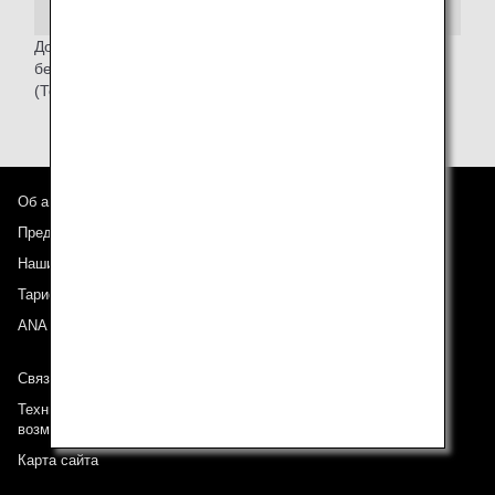
Дополнительную информацию о программе
безопасности полетов см. на
веб-сайте TSA
.
(Только на английском языке.)
Об авиакомпании ANA
Предложения и объявления
Наши направления
Тариф ANA Experience
ANA Mileage Club
Связь с ANA
Техническая поддержка (Для клиентов с ограниченными
возможностями)
Карта сайта