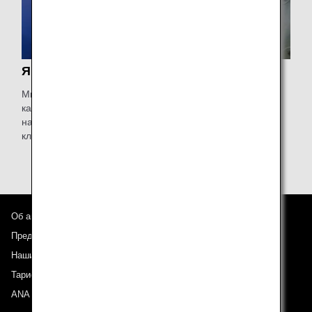
Японское качество
Мы всегда помним о главных японских качествах, таких
как точность, аккуратность и вежливость. Они помогают
нам обеспечивать спокойствие и комфорт наших
клиентов.
Об авиакомпании ANA
Предложения и объявления
Наши направления
Тариф ANA Experience
ANA Mileage Club