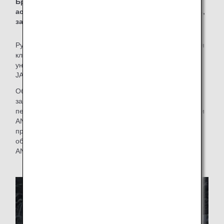
Бренд "Inspiration of JAPAN" основан на трех
аспектах качества обслуживания клиентов: радость,
забота и японское качество.
Руководствуясь тремя аспектами качества обслуживания
клиентов, мы предлагаем нашим клиентам этот
уникальный бренд ANA. Это наш бренд - "Inspiration of
JAPAN".
Обеспечивая безопасность, ANA предлагает клиентам
захватывающие и комфортные путешествия с
передовыми технологиями Японии и такими ценностями
ANA, как вежливость, точность и гостеприимство. Мы
предлагаем нашим клиентам именно такое качество
обслуживания, отличающее японскую авиакомпанию
ANA.