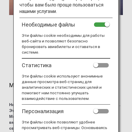
чтобы вам было проще пользоваться
нашими услугами.
Необходимые файлы
Эти файлы cookie необходимы для работы
Inspiration of JAPAN
веб-сайта и позволяют безопасно
бронировать авиабилеты и оставаться в
Это уникальное предложение японской
системе.
авиакомпании ANA
Статистика
Эти файлы cookie используют анонимные
данные просмотра веб-страниц для
Миссия компании
аналитических и статистических целей и
помогают нам постоянно улучшать
взаимодействие с пользователем.
Неизменная искренность, скромность и вежливость.
Персонализация
Это основные принципы ANA.
Мы стремимся к совершенству и работаем
Эти файлы cookie позволяют удобнее
вместе, чтобы обеспечить безопасные и
просматривать веб-страницы. Основываясь
своевременные полеты независимо от