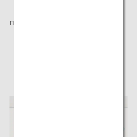
Примечания по экстренной эвакуации
Багаж может препятствовать эвакуации или
повредить трап, приведя его в негодность. По этой
причине пассажиры должны оставить весь багаж.
Обувь на высоком каблуке может повредить трап,
приведя его в негодность, ее необходимо снять.
Фотографирование и видеосъемка запрещены, так
как это замедлит вашу эвакуацию и будет
препятствовать другим.