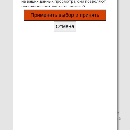
на ваших данных просмотра, они позволяют
ремнем
нам предлагать контент, который
соответствует вашим личным интересам, в
После закрытия дверей самолета переведите
Применить выбор и принять
виде веб-сайтов, электронной почты,
электронные устройства в авиа режим или
социальных сетей и рекламы.
выключите их.
Отмена
Просмотрите видео об аварийном оборудовании и
ознакомьтесь с буклетом техники безопасности
перед взлетом.
Верните кресло и столик в исходное положение во
время взлета и посадки.
Курение* и использование огня запрещено во всем
салоне самолета, включая туалеты. Для комфорта
всех пассажиров также запрещено использовать
бездымные табачные продукты и заменители дыма.
* "Курение" относится к курению сигарет и
использованию устройств для курения.
Пассажиры, занимающие места в ряду у аварийного
выхода, должны оказать помощь в случае экстренной
эвакуации.