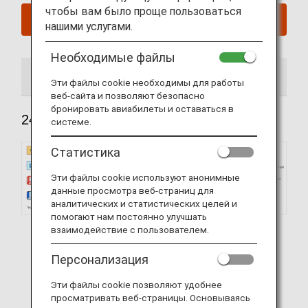
чтобы вам было проще пользоваться
Забронируйте сейчас
нашими услугами.
Необходимые файлы
246 места
215 места
206 места
Эти файлы cookie необходимы для работы
веб-сайта и позволяют безопасно
бронировать авиабилеты и оставаться в
246 места
системе.
Статистика
Эти файлы cookie используют анонимные
данные просмотра веб-страниц для
аналитических и статистических целей и
помогают нам постоянно улучшать
взаимодействие с пользователем.
Персонализация
Эти файлы cookie позволяют удобнее
просматривать веб-страницы. Основываясь