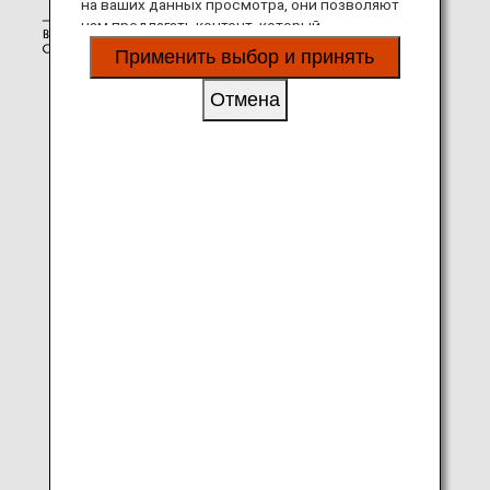
на ваших данных просмотра, они позволяют
нам предлагать контент, который
соответствует вашим личным интересам, в
Применить выбор и принять
виде веб-сайтов, электронной почты,
социальных сетей и рекламы.
Отмена