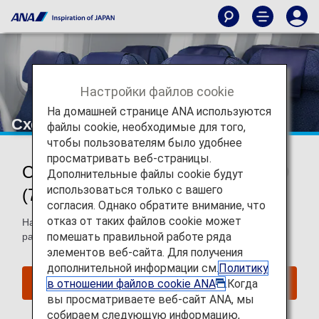
Настройки файлов cookie
На домашней странице ANA используются
Схема рассадки для Boeing 787-9
файлы cookie, необходимые для того,
чтобы пользователям было удобнее
просматривать веб-страницы.
Схема рассадки для Boeing 787-9
Дополнительные файлы cookie будут
использоваться только с вашего
(789)
согласия. Однако обратите внимание, что
отказ от таких файлов cookie может
На этой странице вы найдете информацию о схеме
помешать правильной работе ряда
рассадки для самолета Boeing 787-9 (789).
элементов веб-сайта. Для получения
дополнительной информации см.
Политику
в отношении файлов cookie ANA
.Когда
Забронировать места
вы просматриваете веб-сайт ANA, мы
собираем следующую информацию,