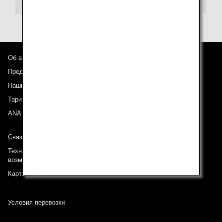
Об авиакомпании ANA
Предложения и объявления
Наши направления
Тариф ANA Experience
ANA Mileage Club
Связь с ANA
Техническая поддержка (Для клиентов с ограниченными
возможностями)
Карта сайта
Условия перевозки