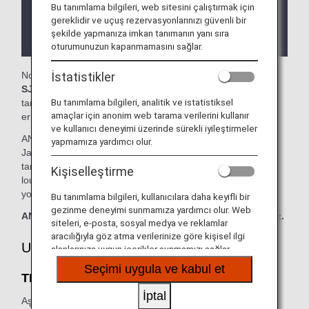
Bu tanımlama bilgileri, web sitesini çalıştırmak için
Lounge'ın yer aldığı ülke veya eyalete bağlı olarak
gereklidir ve uçuş rezervasyonlarınızı güvenli bir
lounge'a yönelik giriş koşullarıyla ilgili kısıtlamalar
şekilde yapmanıza imkan tanımanın yanı sıra
olabilir.
oturumunuzun kapanmamasını sağlar.
İstatistikler
Norman Y. Mineta San Jose Uluslararası Havaalanı'ndaki
SJC'deki Club
kullanımınız için hazırdır. Bu sayfada, ANA
Bu tanımlama bilgileri, analitik ve istatistiksel
tarafından gerçekleştirilen dış hat uçuşlarındaki lounge
amaçlar için anonim web tarama verilerini kullanır
erişimine ilişkin kriterleri bulacaksınız.
ve kullanıcı deneyimi üzerinde sürekli iyileştirmeler
ANA tarafından gerçekleştirilen bir dış hat uçuşundan
yapmamıza yardımcı olur.
Japonya dışındaki bir havaalanında başka bir hava yolu
tarafından işletilen bir yurt içi uçağa aktarma yaparken
Kişiselleştirme
lounge erişim kriterleri farklı olabilir. Lütfen ilgili hava
yolundan lounge erişim kriterlerini onaylayın.
Bu tanımlama bilgileri, kullanıcılara daha keyifli bir
gezinme deneyimi sunmamıza yardımcı olur. Web
ANA Suite Lounge kuponları bu lounge'da kullanılamaz.
siteleri, e-posta, sosyal medya ve reklamlar
aracılığıyla göz atma verilerinize göre kişisel ilgi
Uygun Müşteriler
alanlarınıza uygun içerikler sunmamızı sağlar.
Seçimi uygula ve kabul et
THE CLUB at SJC:
İptal
Aşağıdaki tablo,
ANA tarafından gerçekleştirilen