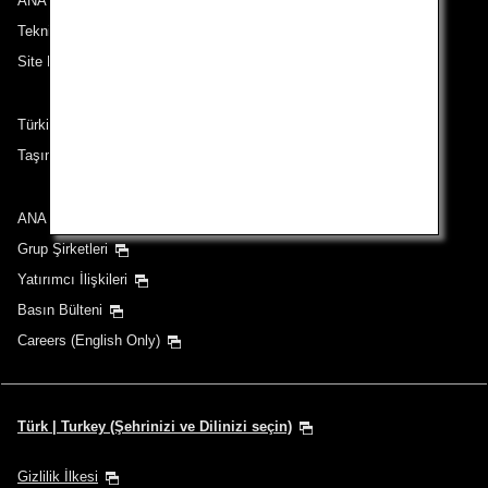
ANA ile iletişime geçin
Teknik Destek (Erişilebilirlik)
Site Haritası
Türkiye çıkışlı güzergahlardaki yolcular
Taşıma Koşulları
ANA Group
Grup Şirketleri
Yatırımcı İlişkileri
Basın Bülteni
Careers (English Only)
Türk | Turkey (Şehrinizi ve Dilinizi seçin)
Gizlilik İlkesi