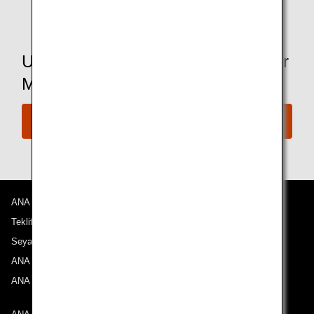
* Olanaklar lounge'lar arasında değişiklik gösterebilir.
Uçuş Rezervasyonu Yapmaya Hazır
Mısınız?
Hemen Rezervasyon Yapın
ANA Hakkında
Teklifler ve Duyurular
Seyahat Noktalarımız
ANA Deneyimi
ANA Mileage Club