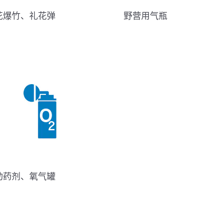
花爆竹、礼花弹
野营用气瓶
动药剂、氧气罐