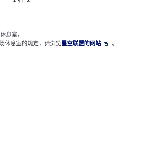
1 名 *2
用休息室。
场休息室的规定，请浏览
星空联盟的网站
。