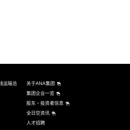
航线运输总
关于ANA集团
集团企业一览
股东・投资者信息
全日空资讯
人才招聘