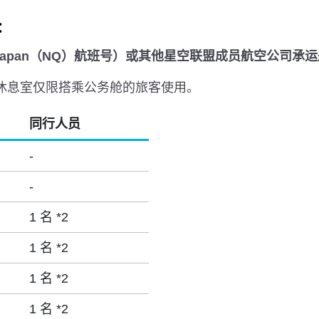
：
rJapan（NQ）航班号）或其他星空联盟成员航空公司承
休息室仅限搭乘公务舱的旅客使用。
同行人员
-
-
1 名 *2
1 名 *2
1 名 *2
1 名 *2