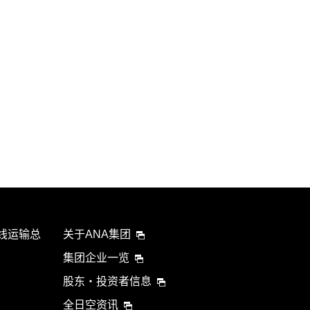
航线运输总
关于ANA集团
集团企业一览
股东・投资者信息
全日空资讯