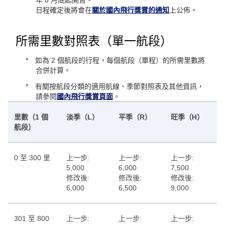
年 8 月底起開售。
日程確定後將會在
關於國內飛行獎賞的通知
上公佈。
所需里數對照表（單一航段）
如為 2 個航段的行程，每個航段（單程）的所需里數將
合併計算。
有關按航段分類的適用航線、季節對照表及其他資訊，
請參閱
國內飛行獎賞頁面
。
里數（1 個
淡季（L）
平季（R）
旺季（H）
航段）
0 至 300 里
上一步:
上一步:
上一步:
5,000
6,000
7,500
修改後:
修改後:
修改後:
6,000
6,500
9,000
301 至 800
上一步:
上一步:
上一步: