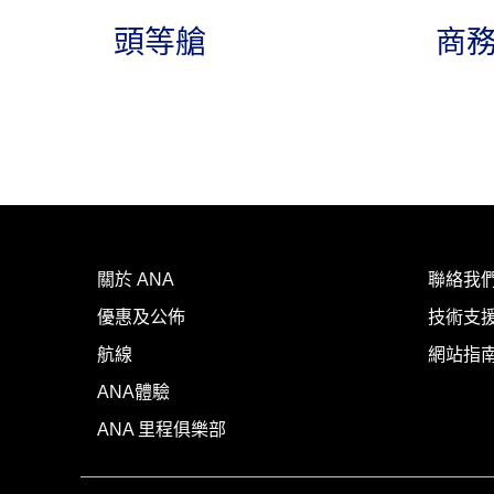
頭等艙
商
關於 ANA
聯絡我
優惠及公佈
技術支援
航線
網站指
ANA體驗
ANA 里程俱樂部