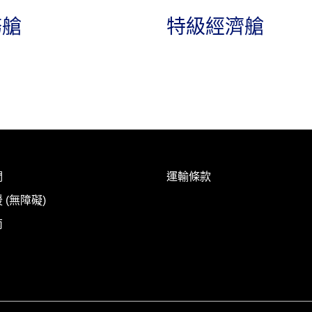
務艙
特級經濟艙
們
運輸條款
 (無障礙)
南