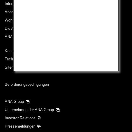
Informationen zu ANA
Angebote und Ankündigungen
Wohin wir reisen
Die ANA Experience
ANA Mileage Club
Kontakt zu ANA
Technische Hilfe (Barrierefreiheit)
Sitemap
Beförderungsbedingungen
ANA Group
Unternehmen der ANA Group
Investor Relations
Pressemeldungen