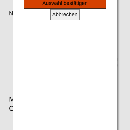
sozialen Medien und Werbung anzubieten.
Auswahl bestätigen
Notes
Abbrechen
It may not be possible to use the coupons if the
reservation is not made via the Hair & Make EARTH
website or by calling the salon directly. When making
the reservation, please state that you will be using
coupons.
Terms and conditions apply to the usage of ANA Digital
Coupons. Before using them, please confirm the terms
and conditions as well as the instructions for their
usage.
Mileage Accrual when Using
Coupons
For standard salon rates, ANA Hair Salon Miles will be
accrued for the total amount even upon payment with