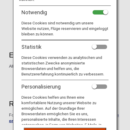
Notwendig
Diese Cookies sind notwendig um unsere
Website nutzen, Flüge reservieren und eingeloggt
bleiben zu können.
Statistik
Eligible Products
Diese Cookies verwenden zu analytischen und
statistischen Zwecke anonymisierte
All Hair & Make EARTH salon locations.
Browserdaten und helfen uns, die
Benutzererfahrung kontinuierlich zu verbessern.
Hairstyling products cannot be purchased with ANA
Digital Coupons.
Personalisierung
Diese Cookies helfen uns Ihnen eine
Reservations
komfortablere Nutzung unserer Website zu
ermöglichen. Auf der Grundlage Ihrer
Browserdaten ermöglichen Sie es uns,
For reservations, please confirm the
relevant salon's page
personalisierte Inhalte, die Ihren Interessen
on the Hair & Make EARTH website
.
entsprechen, in Form von Websites, E-Mails, in