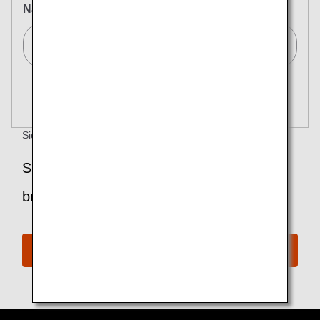
Nach
Tokio (alle Flughäfen)/Tokyo (All)[TYO]
Nach mehreren Städten suchen
Schließen
Economy
mehr
Nach Hin- und Rückflug mit verschiedenen Serviceklassen
suchen
Tarifart nicht angegeben
Sie haben Fragen?
Buchungsverfahren prüfen
Voraussetzungen für die Nutzung
Sie möchten einen Flug mit Meilen
Abflugdatum und Zeitfenster für die Hinreise
buchen?
Wählen Sie das Datum aus
Award-Buchung
Keine angegebenen Zeiten
Transitflughäfen und Uhrzeit für den Umstieg
hinzufügen