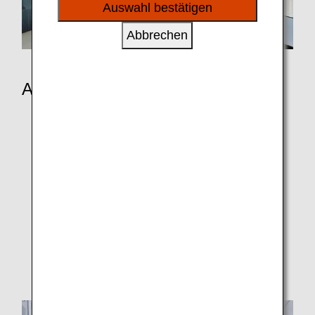
sozialen Medien und Werbung anzubieten.
Auswahl bestätigen
Abbrechen
Am Flughafen
Check-in am Flughafen und Selbstbedienungs-
Kioske
Lounges
Flughafen- und Stadtinfos
Boarding-Verfahren
Biometrische Boarding-Verfahren
Flugverspätungen und -stornierungen