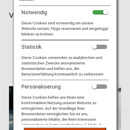
Notwendig
Vor der Reise
Diese Cookies sind notwendig um unsere
Wohin wir reisen
Website nutzen, Flüge reservieren und eingeloggt
bleiben zu können.
Online-Check-in
Statistik
Gepäckinformationen
Diese Cookies verwenden zu analytischen und
Travel CUBE (Anfahrt zum Flughafen)
statistischen Zwecke anonymisierte
Besondere Hinweise zu einzelnen Ländern
Browserdaten und helfen uns, die
Benutzererfahrung kontinuierlich zu verbessern.
Personalisierung
Diese Cookies helfen uns Ihnen eine
komfortablere Nutzung unserer Website zu
ermöglichen. Auf der Grundlage Ihrer
Browserdaten ermöglichen Sie es uns,
personalisierte Inhalte, die Ihren Interessen
entsprechen, in Form von Websites, E-Mails, in