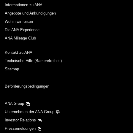
Informationen zu ANA
Angebote und Ankündigungen
Abflugdatum und Zeitfenster für die
Wohin wir reisen
Rückreise
Die ANA Experience
ANA Mileage Club
Wählen Sie das Datum aus
Kontakt zu ANA
Keine angegebenen Zeiten
Technische Hilfe (Barrierefreiheit)
Sitemap
Transitflughäfen und Uhrzeit für den Umstieg
hinzufügen
Beförderungsbedingungen
ANA Group
1 Person
Unternehmen der ANA Group
Investor Relations
Pressemeldungen