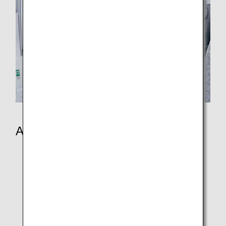
An Bord
Kabine – Sitzplan
Sitzplan
Speisen/Getränke an Bord
Unterhaltung und WLAN
Duty-Free-Shopping