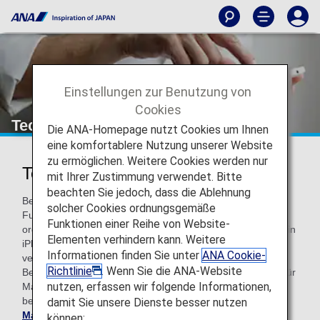
Einstellungen zur Benutzung von
Cookies
Technische Hilfe zu ANA
Die ANA-Homepage nutzt Cookies um Ihnen
eine komfortablere Nutzung unserer Website
zu ermöglichen. Weitere Cookies werden nur
Technische Hilfe
mit Ihrer Zustimmung verwendet. Bitte
beachten Sie jedoch, dass die Ablehnung
Beachten Sie vor der Fehlerbehebung, dass einige
solcher Cookies ordnungsgemäße
Funktionen der ANA-Website möglicherweise nicht
Funktionen einer Reihe von Website-
ordnungsgemäß funktionieren, wenn Sie einen Mac oder ein
Elementen verhindern kann. Weitere
iPhone mit einer älteren Version des Betriebssystems
Informationen finden Sie unter
ANA Cookie-
verwenden. Wir bitten Sie, ein Upgrade Ihres
Richtlinie
. Wenn Sie die ANA-Website
Betriebssystems auf die neueste Version durchzuführen. Für
nutzen, erfassen wir folgende Informationen,
Mac wird macOS v10.15 empfohlen. Für Ihr iPhone
benötigen Sie iOS 13 oder höher.
Aktualisieren Sie Ihren
damit Sie unsere Dienste besser nutzen
Mac hier
, und
aktualisieren Sie Ihr iOS hier
.
können: