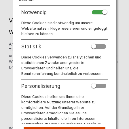
Notwendig
Verbesserung der Sicherheit der ANA-
Diese Cookies sind notwendig um unsere
Website nutzen, Flüge reservieren und eingeloggt
Website
bleiben zu können.
Am 19. Februar 2020 wurden die Versionen TLS1.0 und
Statistik
TLS1.1 eingestellt. Aufgrund dieser Änderungen in der Art
und Weise, wie wir die Verschlüsselung handhaben, sind die
Diese Cookies verwenden zu analytischen und
Webseiten von ANA nicht mehr für Kunden verfügbar, deren
statistischen Zwecke anonymisierte
Browserumgebung in die folgenden Bereiche fällt:
Browserdaten und helfen uns, die
Benutzererfahrung kontinuierlich zu verbessern.
Internet Explorer Version 10.0 und älter
Personalisierung
Google Chrome Version 29 und älter
Diese Cookies helfen uns Ihnen eine
Firefox Version 26 und älter
komfortablere Nutzung unserer Website zu
Safari Version 5 und älter
ermöglichen. Auf der Grundlage Ihrer
Browserdaten ermöglichen Sie es uns,
Android-Browser Version 4.4.4 und älter
personalisierte Inhalte, die Ihren Interessen
entsprechen, in Form von Websites, E-Mails, in
Wenn Sie eine ANA-Website mit den oben genannten