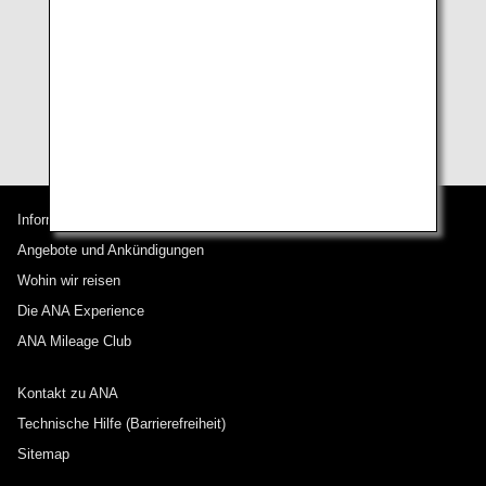
Website in neuen Browser-Versionen aufgrund noch
nicht bekannter Programmfehler weniger stabil sein.
Für eine optimale Anzeige wird eine Auflösung von
mindestens 1024 x 768 Pixel (16 Bits oder höher) und
eine mittlere Schriftgröße empfohlen.
Informationen zu ANA
Angebote und Ankündigungen
Wohin wir reisen
Die ANA Experience
ANA Mileage Club
Kontakt zu ANA
Technische Hilfe (Barrierefreiheit)
Sitemap