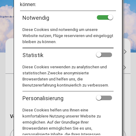
können:
Notwendig
Diese Cookies sind notwendig um unsere
Website nutzen, Flüge reservieren und eingeloggt
bleiben zu können.
Reservations
Flugstatus
Meine 
Statistik
Tickets
Flight Awards
Hotel
Autovermiet
Diese Cookies verwenden zu analytischen und
statistischen Zwecke anonymisierte
Browserdaten und helfen uns, die
Benutzererfahrung kontinuierlich zu verbessern.
Hin- und
Einfacher Flug
Rückflug
Personalisierung
Diese Cookies helfen uns Ihnen eine
Von
komfortablere Nutzung unserer Website zu
ermöglichen. Auf der Grundlage Ihrer
Browserdaten ermöglichen Sie es uns,
personalisierte Inhalte, die Ihren Interessen