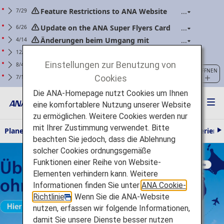
Feature Restrictions to ANA Website
7/29
Renewal
Update on the ANA Super Flyers Card
6/26
Program Revisions
Änderungen beim Umgang mit
4/14
Powerbanks (gültig für Flüge ab dem 24. April
Warnung zu Phishing-Betrugsmaschen
12/25
2026)
bei angeblich von ANA stammender
Einstellungen zur Benutzung von
Für Kunden mit ANA Mileage Club-
8/4
ÖFFNEN
Kommunikation
Mitgliedschaft: Aktualisieren Sie Ihr Web-
Cookies
Erläuterung zu den Richtlinien:
7/1
Passwort bitte regelmäßig.
Anforderungen in Bezug auf Handgepäck und
Die ANA-Homepage nutzt Cookies um Ihnen
persönliche Gegenstände (gilt für Flüge mit
eine komfortablere Nutzung unserer Website
Boarding am/ab 1. Juli 2026)
zu ermöglichen. Weitere Cookies werden nur
mit Ihrer Zustimmung verwendet. Bitte
Planen und Buchen
Reiseinformationen
Die ANA Experienc
beachten Sie jedoch, dass die Ablehnung
e
Über Tokio hinaus ohne Zusatztarif Es gelten die AGB Hier klicken
i
solcher Cookies ordnungsgemäße
t
Funktionen einer Reihe von Website-
e
r
Elementen verhindern kann. Weitere
Informationen finden Sie unter
ANA Cookie-
Richtlinie
. Wenn Sie die ANA-Website
nutzen, erfassen wir folgende Informationen,
damit Sie unsere Dienste besser nutzen