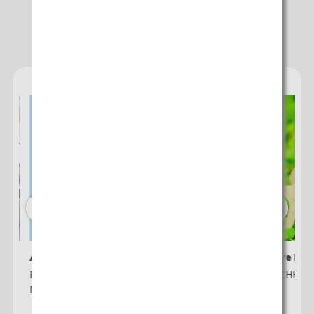
Services von ANA
ANA e-Newsletter
ANA Future Pro
n-
Registrieren Sie sich hier für den ANA e-
ANA x NACHHALT
Newsletter