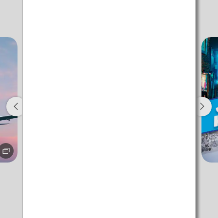
Keine angegebenen Zeiten
Informationen von ANA
Transitflughäfen und Uhrzeit für den Umstieg
hinzufügen
1 Person
Informationen zu Aktionscodes
+/- 3 Tage flexibel
・Der angezeigte Tarif ist unter den von Ihnen gewählten
Bedingungen das beste verfügbare Angebot.
・Der angezeigte Preis und die Sitzplatzverfügbarkeit sind
möglicherweise nicht aktuell. Verwenden Sie die Schaltfläche
[Suchen], um die aktuelle Sitzplatzverfügbarkeit zu prüfen.