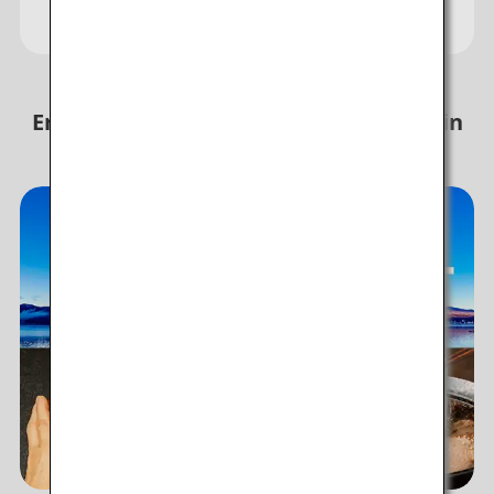
und zu nutzen
Erleben Sie unvergessliche Momente in
Japan!