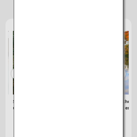
・Städte/Daten ohne bestätigten Preis werden mit Sternchen (*)
Empfehlungen für Ihr Reiseziel
gekennzeichnet. Prüfen Sie die aktuellsten Informationen über die
Ansicht „Sitzplatzverfügbarkeit“.
・Der Nettopreis,
Kerosinzuschlag
und
Sicherheitszuschlag
sowie
andere anfallende Flughafensteuern und Gebühren sind im
angezeigten Betrag enthalten. Der Betrag wird zum Zeitpunkt der
Ticketausstellung neu berechnet. Änderungen sind daher
vorbehalten.
・Für Städte mit mehreren Flughäfen werden unter Umständen
Sonderangebote für Tarife zwischen mehreren Flughäfen angezeigt.
Suchen
e
Shikoku Ohenro: Beleben Sie Körper
In japanischen 
er
und Seele auf dem Pilgerweg
und Kunst entd