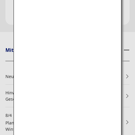
Mitteilungen von ANA
Neu: Reservierungen und Boarding
Hinweis zu Änderungen der Allgemeinen
Geschäftsbedingungen des ANA Mileage Club
8/4
NEW
Planmäßige Wartungsarbeiten zur Veröffentlichung des
Winterflugplans 2026 für innerjapanische Flüge