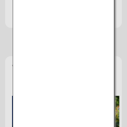
Besuchen Sie die Japan Travel
Planner-Website
Empfohlene Hotels
*
Die jeweilige Sternekategorie stammt von der
Unterkunft und dient als Richtlinie, welche
Ausstattung, Einrichtungen und Annehmlichkeiten
Sie erwarten können.