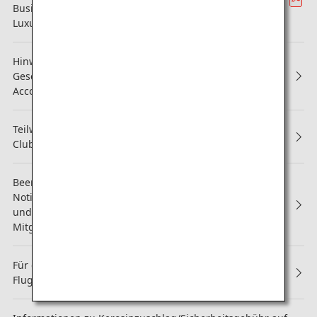
Business Class mit ihren neuen „THE Room FX"-Sitzen in
Luxusgröße
Hinweis zu Änderungen der Allgemeinen
Geschäftsbedingungen des ANA Mileage Club Family
Account Service
Teilweise Überarbeitung der Services für ANA Mileage
Club-Mitglieder (Aktualisiert am 3. september 2025)
Beendigung von Buchkalender-, Kalender- und
Notizbuch-Geschenken für Diamond Service-Mitglieder
und Platinum Service-Mitglieder sowie für Super Flyers-
Mitglieder
Für das neue Video zur Flugsicherheit wurden die
Flugzeuge "Pikachu Jet NH" und "Eevee Jet NH" genutzt.