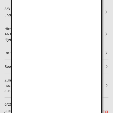
8/3
NEW
Ende der Partnerschaft mit Asiana Airlines (OZ)
Hinweis zur Änderung der Geschäftsbedingungen des
ANA Mileage Club und der Regeln für die ANA Super
Flyers-Mitgliedschaft
Im 13. Jahr in Folge erhält ANA die 5-Sterne-Bewertung!
Beendigung des Upgrade-Punkte-Services
Zum zweiten Mal in Folge wurde die ANA Group mit der
höchsten APEX-Bewertung "WORLD CLASS“
ausgezeichnet!
6/26
Gebiet
Japanische ANA erreicht neue Dimensionen in der