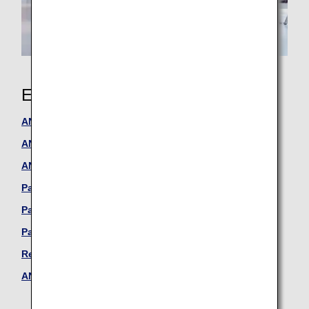
Earning Miles
ANA Japan Domestic Flights
ANA International Flights
ANA In-Flight Duty-Free Shopping
Partner Airlines
Partner Hotels
Partner shops
Redeem Partner Points
ANA WORLD HOTEL / ANA WORLD CAR RENTAL