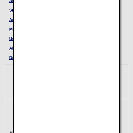
ANA International Upgrade Awards
Star Alliance Upgrade Awards
Additional Baggage Allowance
More Ways to Use Miles
Using and Sharing Awards
ANA WORLD HOTEL / ANA WORLD CAR RENTAL
Donation
Reservations
Tickets
Hin- und
Einfacher Flug
Rückflug
Von