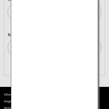
Wien/Vienna[VIE]
Nach
Tokio (alle Flughäfen)/Tokyo (All)[TYO]
Nach mehreren Städten suchen
Schließen
Economy
mehr
Nach Hin- und Rückflug mit verschiedenen Serviceklassen
suchen
Tarifart nicht angegeben
Voraussetzungen für die Nutzung
Informationen zu ANA
Abflugdatum und Zeitfenster für die Hinreise
Angebote und Ankündigungen
Wählen Sie das Datum aus
Wohin wir reisen