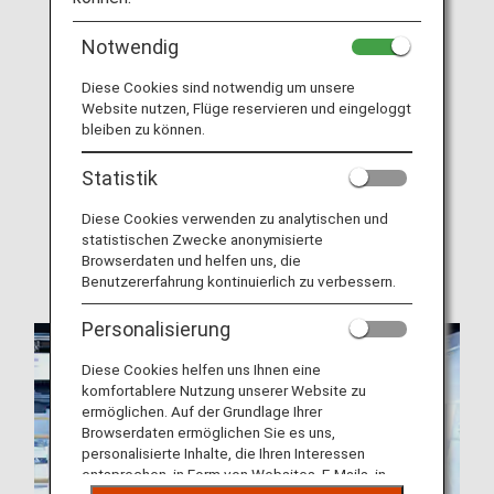
About ANA Mileage Club (AMC)
Notwendig
Join ANA Mileage Club
Diese Cookies sind notwendig um unsere
Website nutzen, Flüge reservieren und eingeloggt
AMC Family Account Service
bleiben zu können.
Offers and Announcements
Statistik
AMC Terms and Conditions
Diese Cookies verwenden zu analytischen und
Mileage Expiration Dates
statistischen Zwecke anonymisierte
When Miles Can And Cannot Be Earned
Browserdaten und helfen uns, die
Benutzererfahrung kontinuierlich zu verbessern.
Personalisierung
Diese Cookies helfen uns Ihnen eine
komfortablere Nutzung unserer Website zu
ermöglichen. Auf der Grundlage Ihrer
Browserdaten ermöglichen Sie es uns,
personalisierte Inhalte, die Ihren Interessen
entsprechen, in Form von Websites, E-Mails, in