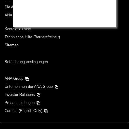
Die ANA Experience
ANA Mileage Club
Keine angegebenen Zeiten
Kontakt zu ANA
Transitflughäfen und Uhrzeit für den Umstieg
hinzufügen
Technische Hilfe (Barrierefreiheit)
Sitemap
Abflugdatum und Zeitfenster für die
Beförderungsbedingungen
Rückreise
Wählen Sie das Datum aus
ANA Group
Unternehmen der ANA Group
Investor Relations
Keine angegebenen Zeiten
Pressemeldungen
Transitflughäfen und Uhrzeit für den Umstieg
Careers (English Only)
hinzufügen