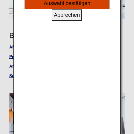
sozialen Medien und Werbung anzubieten.
Auswahl bestätigen
Abbrechen
Benefits
ANA Mileage Club Members
Premium Member Services
ANA Million Miler Program
Super Flyers Members