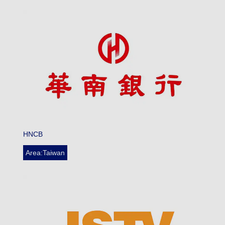
HNCB
Area:Taiwan