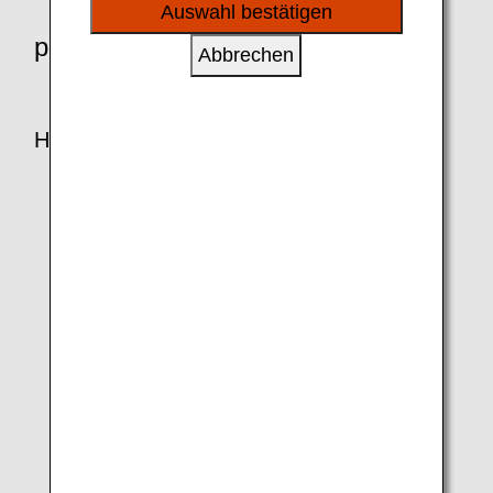
sozialen Medien und Werbung anzubieten.
Auswahl bestätigen
partner-shop
Abbrechen
Hotels
Bliston Suwan Park View