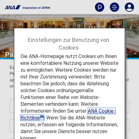
Einstellungen zur Benutzung von
Cookies
Partner Shops
Die ANA-Homepage nutzt Cookies um Ihnen
eine komfortablere Nutzung unserer Website
Earn miles by using the following partner shops.
zu ermöglichen. Weitere Cookies werden nur
Please present ANA Mileage Club card or digital card (AMC
mit Ihrer Zustimmung verwendet. Bitte
app) with ANA Mileage Club card number (10-digit) at time of
beachten Sie jedoch, dass die Ablehnung
order and payment.
solcher Cookies ordnungsgemäße
Funktionen einer Reihe von Website-
Elementen verhindern kann. Weitere
Hotels
Informationen finden Sie unter
ANA Cookie-
Richtlinie
. Wenn Sie die ANA-Website
nutzen, erfassen wir folgende Informationen,
Rental Car
damit Sie unsere Dienste besser nutzen
können: