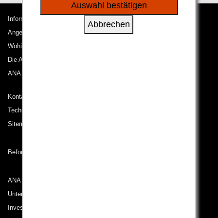
sozialen Medien und Werbung anzubieten.
Auswahl bestätigen
Informationen zu ANA
Abbrechen
Angebote und Ankündigungen
Wohin wir reisen
Die ANA Experience
ANA Mileage Club
Kontakt zu ANA
Technische Hilfe (Barrierefreiheit)
Sitemap
Beförderungsbedingungen
ANA Group
Unternehmen der ANA Group
Investor Relations