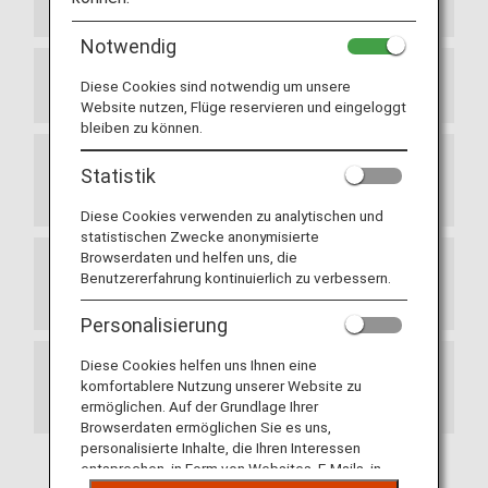
Neugestaltung der Startseite der ANA-Website
Notwendig
Diese Cookies sind notwendig um unsere
Terminals am Flughafen Haneda
Website nutzen, Flüge reservieren und eingeloggt
bleiben zu können.
Statistik
Neue Strecke zwischen Japan und der
Schweiz
Diese Cookies verwenden zu analytischen und
statistischen Zwecke anonymisierte
Browserdaten und helfen uns, die
Beendigung der Partnerschaft mit Adria
Benutzererfahrung kontinuierlich zu verbessern.
Airways (JP)
Personalisierung
Diese Cookies helfen uns Ihnen eine
Aktualisierungen der Geschäftsbedingungen
komfortablere Nutzung unserer Website zu
des ANA Mileage Club
ermöglichen. Auf der Grundlage Ihrer
Browserdaten ermöglichen Sie es uns,
personalisierte Inhalte, die Ihren Interessen
entsprechen, in Form von Websites, E-Mails, in