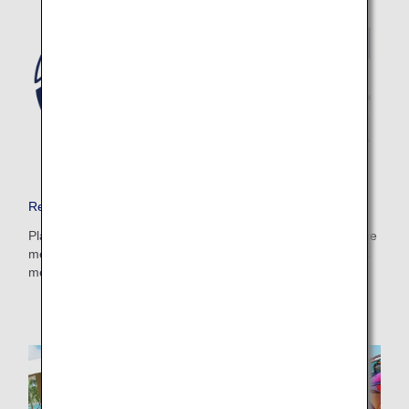
1 Person
Informationen zu Aktionscodes
+/- 3 Tage flexibel
・Der angezeigte Tarif ist unter den von Ihnen gewählten
Reiseplaner für Japan
Bedingungen das beste verfügbare Angebot.
・Der angezeigte Preis und die Sitzplatzverfügbarkeit sind
Planen Sie Ihren Traumurlaub nach Japan, und erfahren Sie
möglicherweise nicht aktuell. Verwenden Sie die Schaltfläche
mehr über Kulinarik, Unterkünfte, Tagesausflüge und vieles
[Suchen], um die aktuelle Sitzplatzverfügbarkeit zu prüfen.
・Städte/Daten ohne bestätigten Preis werden mit Sternchen (*)
mehr.
gekennzeichnet. Prüfen Sie die aktuellsten Informationen über die
Ansicht „Sitzplatzverfügbarkeit“.
・Der Nettopreis,
Kerosinzuschlag
und
Sicherheitszuschlag
sowie
andere anfallende Flughafensteuern und Gebühren sind im
angezeigten Betrag enthalten. Der Betrag wird zum Zeitpunkt der
Ticketausstellung neu berechnet. Änderungen sind daher vorbehalten.
・Für Städte mit mehreren Flughäfen werden unter Umständen
Sonderangebote für Tarife zwischen mehreren Flughäfen angezeigt.