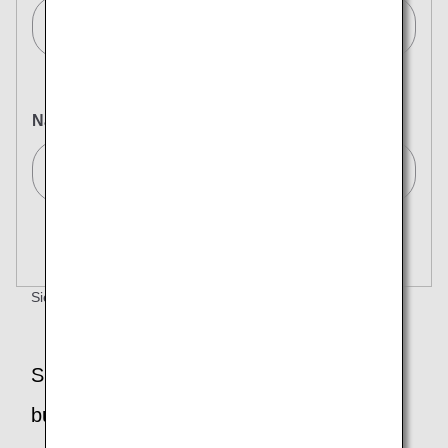
Tokio (alle Flughäfen)/Tokyo (All)[TYO]
Nach
Wählen Sie einen Ankunftsort aus
Nach mehreren Städten suchen
Schließen
Economy
mehr
Nach Hin- und Rückflug mit verschiedenen Serviceklassen
suchen
Tarifart nicht angegeben
Sie haben Fragen?
Buchungsverfahren prüfen
Voraussetzungen für die Nutzung
Abflugdatum und Zeitfenster für die Hinreise
Sie möchten einen Flug mit Meilen
buchen?
Wählen Sie das Datum aus