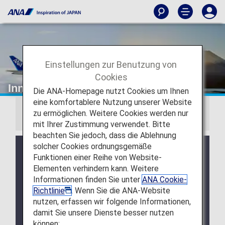
Einstellungen zur Benutzung von
Cookies
Innerjapanische Flüge
Die ANA-Homepage nutzt Cookies um Ihnen
eine komfortablere Nutzung unserer Website
zu ermöglichen. Weitere Cookies werden nur
Hinweis
mit Ihrer Zustimmung verwendet. Bitte
beachten Sie jedoch, dass die Ablehnung
solcher Cookies ordnungsgemäße
Die innerjapanischen Tarife für Flüge ab
Funktionen einer Reihe von Website-
dem 19. Mai 2026 wurden angepasst. Es stehen
Elementen verhindern kann. Weitere
drei Tarifoptionen zur Verfügung.
Informationen finden Sie unter
ANA Cookie-
Klicken Sie hier, um die Tarifliste und die
Richtlinie
. Wenn Sie die ANA-Website
Bedingungen für innerjapanische Flüge mit
nutzen, erfassen wir folgende Informationen,
Abflug ab dem 19. Mai 2026 zu sehen.
damit Sie unsere Dienste besser nutzen
können: