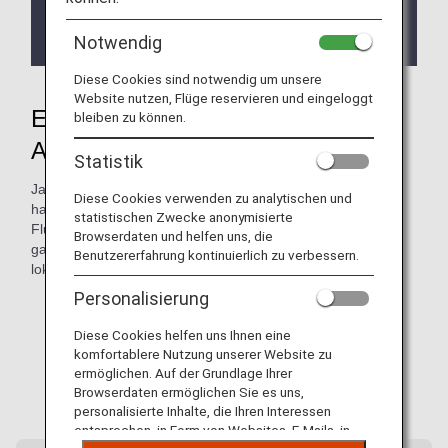
Zum 18. Mai 2026 wurde der ANA Discover Japan-
Tarif für neue Buchungen, Tickets und Reisen
eingestellt.
Notwendig
Diese Cookies sind notwendig um unsere
Website nutzen, Flüge reservieren und eingeloggt
Entdecken Sie mehr von Japan mit
bleiben zu können.
ANA
Statistik
Japan begeistert nicht nur mit seinen Großstädten. (Japan
Diese Cookies verwenden zu analytischen und
hat weit mehr zu bieten als nur seine Großstädte.) Vom
statistischen Zwecke anonymisierte
Flughafen Haneda fliegt ANA zu mehr als 40 Flughäfen im
Browserdaten und helfen uns, die
ganzen Land und verbindet Sie mit versteckten Highlights,
Benutzererfahrung kontinuierlich zu verbessern.
lokalen Kulturen und regionalen Spezialitäten.
Personalisierung
Diese Cookies helfen uns Ihnen eine
komfortablere Nutzung unserer Website zu
ermöglichen. Auf der Grundlage Ihrer
Browserdaten ermöglichen Sie es uns,
personalisierte Inhalte, die Ihren Interessen
entsprechen, in Form von Websites, E-Mails, in