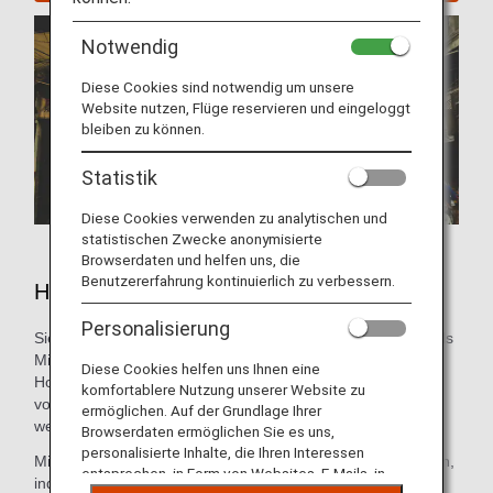
Notwendig
Diese Cookies sind notwendig um unsere
Website nutzen, Flüge reservieren und eingeloggt
bleiben zu können.
Statistik
Diese Cookies verwenden zu analytischen und
statistischen Zwecke anonymisierte
Browserdaten und helfen uns, die
Benutzererfahrung kontinuierlich zu verbessern.
Hotels in Delhi
Personalisierung
Sie müssen noch eine Unterkunft für Ihre Reise buchen? Als
Mitglied des ANA Mileage Club können Sie eine
Diese Cookies helfen uns Ihnen eine
Hotelreservierung über den ANA WORLD HOTEL-Service
komfortablere Nutzung unserer Website zu
vornehmen, der Ihnen Zugang zu etwa 1.000.000 Hotels
ermöglichen. Auf der Grundlage Ihrer
weltweit bietet.
Browserdaten ermöglichen Sie es uns,
personalisierte Inhalte, die Ihren Interessen
Mit diesem Service können Sie Meilen sammeln und nutzen,
entsprechen, in Form von Websites, E-Mails, in
indem Sie sich einfach bei Ihrem ANA Mileage Club-Konto