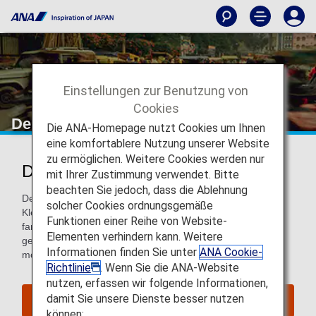
Einstellungen zur Benutzung von
Cookies
Delhi
Die ANA-Homepage nutzt Cookies um Ihnen
eine komfortablere Nutzung unserer Website
zu ermöglichen. Weitere Cookies werden nur
Delhi entdecken
mit Ihrer Zustimmung verwendet. Bitte
beachten Sie jedoch, dass die Ablehnung
Delhi ist eine bezaubernde sinnliche Explosion, die sowohl
solcher Cookies ordnungsgemäße
Klein als auch Groß gleichermaßen fasziniert. Diese
Funktionen einer Reihe von Website-
farbenfrohe und chaotische Stadt hat eine
Elementen verhindern kann. Weitere
geschichtsträchtige Architektur, während ihr Alltag von
Informationen finden Sie unter
ANA Cookie-
moderner, lebhafter Energie durchströmt wird.
Richtlinie
. Wenn Sie die ANA-Website
nutzen, erfassen wir folgende Informationen,
damit Sie unsere Dienste besser nutzen
Flüge nach Delhi suchen
können: