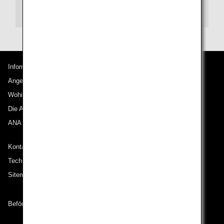
(Delhi) International Airport
Informationen zu ANA
Angebote und Ankündigungen
Wohin wir reisen
Die ANA Experience
ANA Mileage Club
Kontakt zu ANA
Technische Hilfe (Barrierefreiheit)
Sitemap
Beförderungsbedingungen