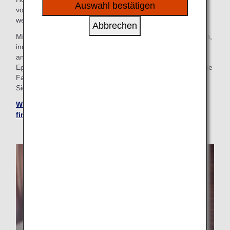
sozialen Medien und Werbung anzubieten.
Auswahl bestätigen
vornehmen, der Ihnen Zugang zu etwa 1.000.000 Hotels
weltweit bietet.
Abbrechen
Mit diesem Service können Sie Meilen sammeln und nutzen,
indem Sie sich einfach bei Ihrem ANA Mileage Club-Konto
anmelden und das am besten geeignete Hotel auswählen.
Egal, ob Sie auf der Suche nach einem Hotel mit Pool für die
Familie sind oder einen Ort für Ihre Geschäftsreise suchen,
Sie finden das perfekte „Zuhause fern von zu Hause“.
Weitere Hotels über den ANA WORLD HOTEL-Service
finden