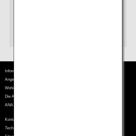
Für jeden Zielflughafen sind auch Flughafenführer
verfügbar.
Orientierungshilfe für den Guangzhou
Baiyun International Airport
Informationen zu ANA
Angebote und Ankündigungen
Wohin wir reisen
Die ANA Experience
ANA Mileage Club
Kontakt zu ANA
Technische Hilfe (Barrierefreiheit)