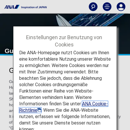
Einstellungen zur Benutzung von
Cookies
Guangzhou
Die ANA-Homepage nutzt Cookies um Ihnen
eine komfortablere Nutzung unserer Website
zu ermöglichen. Weitere Cookies werden nur
Guangzhou entdecken
mit Ihrer Zustimmung verwendet. Bitte
beachten Sie jedoch, dass die Ablehnung
Guangzhou, which is now the center of the Guangdong-
solcher Cookies ordnungsgemäße
Hong Kong-Macao Greater Bay Area, is one of the four
Funktionen einer Reihe von Website-
largest cities of China alongside Beijing, Shanghai, and
Elementen verhindern kann. Weitere
Shenzhen. With a history of more than 2,000 years, it is
Informationen finden Sie unter
ANA Cookie-
home to various relics and overflows with the charm of an
Richtlinie
. Wenn Sie die ANA-Website
ancient city.
nutzen, erfassen wir folgende Informationen,
It is also China's oldest foreign trade port and offers a variety
of cuisines from different regions. The old saying,
damit Sie unsere Dienste besser nutzen
"Guangzhou is for eating" is well-known both inside and
können: