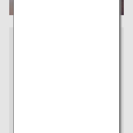
Weitere Informationen
Weitere Informationen wie Visa, Einwanderungen und
Quarantäne finden Sie auf unseren Seiten mit
Informationen zu Städten und Ländern.