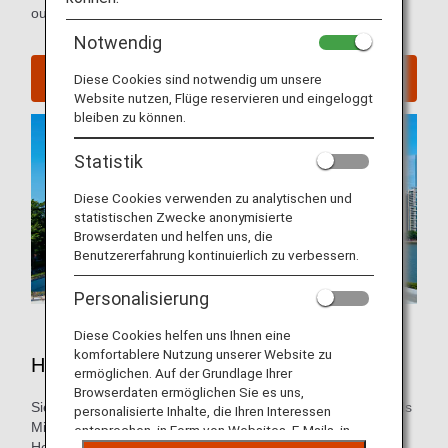
outside of China.
Notwendig
Flüge nach Guangzhou suchen
Diese Cookies sind notwendig um unsere
Website nutzen, Flüge reservieren und eingeloggt
bleiben zu können.
Statistik
Diese Cookies verwenden zu analytischen und
statistischen Zwecke anonymisierte
Browserdaten und helfen uns, die
Benutzererfahrung kontinuierlich zu verbessern.
Personalisierung
Diese Cookies helfen uns Ihnen eine
komfortablere Nutzung unserer Website zu
Hotels in Guangzhou
ermöglichen. Auf der Grundlage Ihrer
Browserdaten ermöglichen Sie es uns,
Sie müssen noch eine Unterkunft für Ihre Reise buchen? Als
personalisierte Inhalte, die Ihren Interessen
Mitglied des ANA Mileage Club können Sie eine
entsprechen, in Form von Websites, E-Mails, in
Hotelreservierung über den ANA WORLD HOTEL-Service