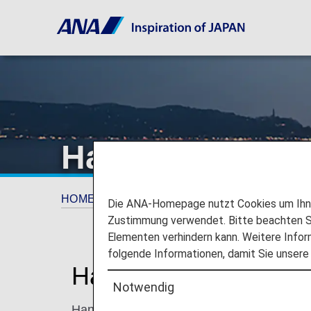
Hangzhou
HOME
Planen und Buchen
Wohin wir rei
Die ANA-Homepage nutzt Cookies um Ihnen
Zustimmung verwendet. Bitte beachten Si
Elementen verhindern kann. Weitere Infor
folgende Informationen, damit Sie unsere
Hangzhou entdecken
Notwendig
Hangzhou, auch bekannt als „Himmel auf Er