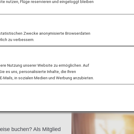
e nutzen, Flüge reservieren und eingeloggt bleiben
iten und ist nur eine
. Ein beliebtes
 West Lake eingeplant
nd mit Hügeln mit Pagoden
statistischen Zwecke anonymisierte Browserdaten
rlich zu verbessern.
lere Nutzung unserer Website zu ermöglichen. Auf
 es uns, personalisierte Inhalte, die Ihren
E-Mails, in sozialen Medien und Werbung anzubieten.
eise buchen? Als Mitglied