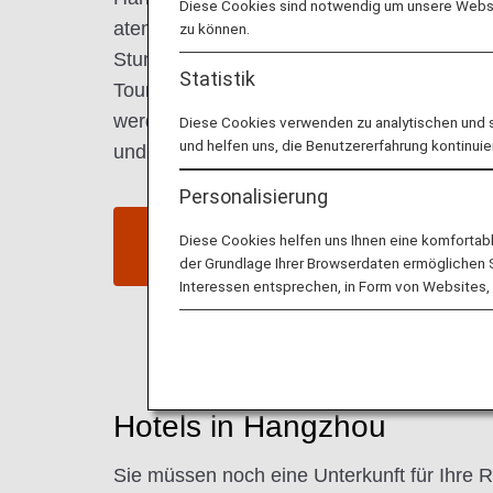
Diese Cookies sind notwendig um unsere Websit
atemberaubende natürliche Sehenswürdigke
zu können.
Stunde mit dem Zug von Schanghai entfernt
Statistik
Touristenziel, wobei auch ein Ausflug zum
werden sollte, einer wunderschönen Gege
Diese Cookies verwenden zu analytischen und 
und helfen uns, die Benutzererfahrung kontinuie
und von Blumen gesäumten Ufern.
Personalisierung
Flüge nach Hangzhou
Diese Cookies helfen uns Ihnen eine komfortab
suchen
der Grundlage Ihrer Browserdaten ermöglichen Sie
Interessen entsprechen, in Form von Websites, 
Hotels in Hangzhou
Sie müssen noch eine Unterkunft für Ihre R