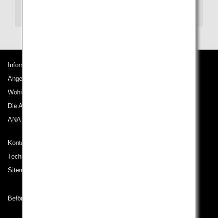
Soekarno-Hatta International Airport
Informationen zu ANA
Angebote und Ankündigungen
Wohin wir reisen
Die ANA Experience
ANA Mileage Club
Kontakt zu ANA
Technische Hilfe (Barrierefreiheit)
Sitemap
Beförderungsbedingungen