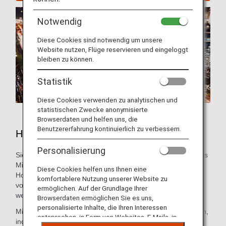
Notwendig
Diese Cookies sind notwendig um unsere
Website nutzen, Flüge reservieren und eingeloggt
bleiben zu können.
Statistik
Diese Cookies verwenden zu analytischen und
statistischen Zwecke anonymisierte
Browserdaten und helfen uns, die
Benutzererfahrung kontinuierlich zu verbessern.
Hotels in Jakarta
Personalisierung
Sie müssen noch eine Unterkunft für Ihre Reise buchen? Als
Mitglied des ANA Mileage Club können Sie eine
Diese Cookies helfen uns Ihnen eine
Hotelreservierung über den ANA WORLD HOTEL-Service
komfortablere Nutzung unserer Website zu
vornehmen, der Ihnen Zugang zu etwa 1.000.000 Hotels
ermöglichen. Auf der Grundlage Ihrer
weltweit bietet.
Browserdaten ermöglichen Sie es uns,
personalisierte Inhalte, die Ihren Interessen
Mit diesem Service können Sie Meilen sammeln und nutzen,
entsprechen, in Form von Websites, E-Mails, in
indem Sie sich einfach bei Ihrem ANA Mileage Club-Konto