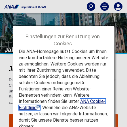
Einstellungen zur Benutzung von
Cookies
Jakarta
Die ANA-Homepage nutzt Cookies um Ihnen
eine komfortablere Nutzung unserer Website
zu ermöglichen. Weitere Cookies werden nur
Jakarta entdecken
mit Ihrer Zustimmung verwendet. Bitte
beachten Sie jedoch, dass die Ablehnung
Die energiegeladene Stadt Jakarta ist ein Kontrast zwischen
solcher Cookies ordnungsgemäße
Chaos und Charme an jeder Ecke. Von den Künstlercafés
Funktionen einer Reihe von Website-
und dem lebhaften Verkehr bis hin zum pulsierenden
Elementen verhindern kann. Weitere
Stadtleben, Sie werden feststellen, dass alles hier sehr viel
Informationen finden Sie unter
ANA Cookie-
schneller als in jeder anderen Stadt gelebt wird.
Richtlinie
. Wenn Sie die ANA-Website
nutzen, erfassen wir folgende Informationen,
damit Sie unsere Dienste besser nutzen
Flüge nach Jakarta suchen
können: