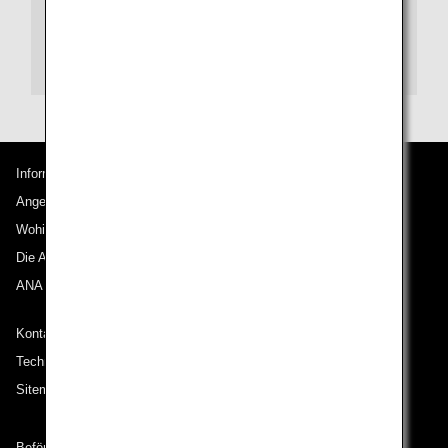
Orientierungshilfe für den New York John F.
Kennedy International Airport
Informationen zu ANA
Angebote und Ankündigungen
Wohin wir reisen
Die ANA Experience
ANA Mileage Club
Kontakt zu ANA
Technische Hilfe (Barrierefreiheit)
Sitemap
Beförderungsbedingungen