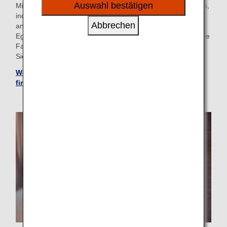
sozialen Medien und Werbung anzubieten.
Auswahl bestätigen
Mit diesem Service können Sie Meilen sammeln und nutzen,
indem Sie sich einfach bei Ihrem ANA Mileage Club-Konto
Abbrechen
anmelden und das am besten geeignete Hotel auswählen.
Egal, ob Sie auf der Suche nach einem Hotel mit Pool für die
Familie sind oder einen Ort für Ihre Geschäftsreise suchen,
Sie finden das perfekte „Zuhause fern von zu Hause“.
Weitere Hotels über den ANA WORLD HOTEL-Service
finden