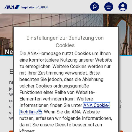
Einstellungen zur Benutzung von
Cookies
New York
Die ANA-Homepage nutzt Cookies um Ihnen
eine komfortablere Nutzung unserer Website
zu ermöglichen. Weitere Cookies werden nur
Entdecken Sie New York
mit Ihrer Zustimmung verwendet. Bitte
beachten Sie jedoch, dass die Ablehnung
Die Stadt, die niemals schläft, ist wahrlich ein Traum für
solcher Cookies ordnungsgemäße
jeden Reisenden. Die Straßen sind voll von prächtigen
Funktionen einer Reihe von Website-
Wolkenkratzern, charmanten Buchläden, hippen Cafés und
Elementen verhindern kann. Weitere
schrulligen Boutiquen. Um New York City wirklich zu erleben,
Informationen finden Sie unter
ANA Cookie-
erkunden Sie die verschiedenen Stadteile („Boroughs“), und
Richtlinie
. Wenn Sie die ANA-Website
entdecken Sie die einzigartigen Perspektiven dieser
nutzen, erfassen wir folgende Informationen,
Weltmetropole.
damit Sie unsere Dienste besser nutzen
können: