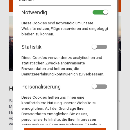
Flüge nach New York suchen
Notwendig
Diese Cookies sind notwendig um unsere
Website nutzen, Flüge reservieren und eingeloggt
bleiben zu können.
Statistik
Diese Cookies verwenden zu analytischen und
statistischen Zwecke anonymisierte
Browserdaten und helfen uns, die
Benutzererfahrung kontinuierlich zu verbessern.
Personalisierung
Hotels in New York
Diese Cookies helfen uns Ihnen eine
Sie müssen noch eine Unterkunft für Ihre Reise buchen? Als
komfortablere Nutzung unserer Website zu
Mitglied des ANA Mileage Club können Sie eine
ermöglichen. Auf der Grundlage Ihrer
Hotelreservierung über den ANA WORLD HOTEL-Service
Browserdaten ermöglichen Sie es uns,
vornehmen, der Ihnen Zugang zu etwa 1.000.000 Hotels
personalisierte Inhalte, die Ihren Interessen
weltweit bietet.
entsprechen, in Form von Websites, E-Mails, in