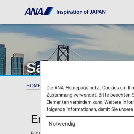
San Francisco
HOME
Planen und Buchen
Wohin wir rei
Die ANA-Homepage nutzt Cookies um Ihnen
Zustimmung verwendet. Bitte beachten Si
Elementen verhindern kann. Weitere Infor
folgende Informationen, damit Sie unsere
Entdecken Sie San F
Notwendig
Eine lebendige Mischung aus landschaftlic