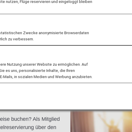
e nutzen, Flüge reservieren und eingeloggt bleiben
tadt- und Einkaufsviertel
für Vielfalt ebnet den Weg
n der dynamischen
statistischen Zwecke anonymisierte Browserdaten
rlich zu verbessern.
lere Nutzung unserer Website zu ermöglichen. Auf
 es uns, personalisierte Inhalte, die Ihren
E-Mails, in sozialen Medien und Werbung anzubieten.
eise buchen? Als Mitglied
elreservierung über den