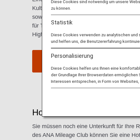
Diese Cookies sind notwendig um unsere Websit
Kultur der Bay Area prägt San Franciscos S
zu können.
sowie Touristenattraktionen. Die Offenheit 
Statistik
für Tourismus und Wirtschaft – was sich i
Hightech-Start-up-Szene zeigt.
Diese Cookies verwenden zu analytischen und 
und helfen uns, die Benutzererfahrung kontinuie
Personalisierung
Flüge nach San Francisco
suchen
Diese Cookies helfen uns Ihnen eine komfortab
der Grundlage Ihrer Browserdaten ermöglichen Sie
Interessen entsprechen, in Form von Websites, 
Hotels in San Francisco
Sie müssen noch eine Unterkunft für Ihre R
des ANA Mileage Club können Sie eine Hot