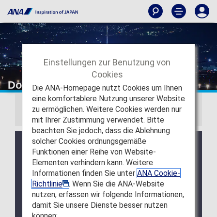
Einstellungen zur Benutzung von
Cookies
Download Wallpapers
Die ANA-Homepage nutzt Cookies um Ihnen
eine komfortablere Nutzung unserer Website
zu ermöglichen. Weitere Cookies werden nur
Information
mit Ihrer Zustimmung verwendet. Bitte
beachten Sie jedoch, dass die Ablehnung
solcher Cookies ordnungsgemäße
July 28, 2026 Release of August 2026 Wallpaper
Funktionen einer Reihe von Website-
Calendar.
Elementen verhindern kann. Weitere
July 28, 2026 Release of ANA Original Wallpaper
Informationen finden Sie unter
ANA Cookie-
(PC・iPad).
Richtlinie
. Wenn Sie die ANA-Website
nutzen, erfassen wir folgende Informationen,
July 28, 2026 Release of ANA Original Wallpaper
damit Sie unsere Dienste besser nutzen
(Smartphone).
können: