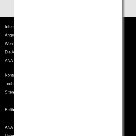
Informationen zu ANA
Angebote und Ankündigungen
Wohin wir reisen
Die ANA Experience
ANA Mileage Club
Kontakt zu ANA
Technische Hilfe (Barrierefreiheit)
Sitemap
Beförderungsbedingungen
ANA Group
Unternehmen der ANA Group