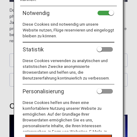
Download free official ANA computer wallpapers featuring
Notwendig
photos of planes (aircraft), the sky, and street scenes from
Japan and across the world. You can also download our
Diese Cookies sind notwendig um unsere
previous wallpapers showcasing retired jumbo jets and more
Website nutzen, Flüge reservieren und eingeloggt
besides. Please choose a wallpaper to match your screen
bleiben zu können.
resolution. (Updated every month)
Statistik
Calendar Wallpaper
Diese Cookies verwenden zu analytischen und
statistischen Zwecke anonymisierte
Browserdaten und helfen uns, die
Benutzererfahrung kontinuierlich zu verbessern.
ANA Original Wallpaper
Personalisierung
Diese Cookies helfen uns Ihnen eine
Calendar Wallpaper
komfortablere Nutzung unserer Website zu
ermöglichen. Auf der Grundlage Ihrer
Browserdaten ermöglichen Sie es uns,
personalisierte Inhalte, die Ihren Interessen
entsprechen, in Form von Websites, E-Mails, in